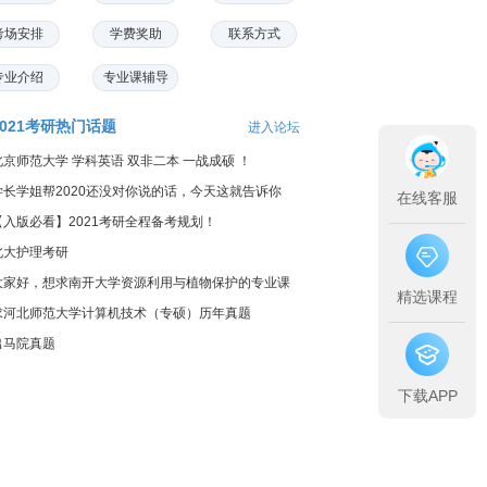
考场安排
学费奖助
联系方式
专业介绍
专业课辅导
2021考研热门话题
进入论坛
北京师范大学 学科英语 双非二本 一战成硕 ！
学长学姐帮2020还没对你说的话，今天这就告诉你
在线客服
【入版必看】2021考研全程备考规划！
北大护理考研
大家好，想求南开大学资源利用与植物保护的专业课
精选课程
料...
求河北师范大学计算机技术（专硕）历年真题
出马院真题
下载APP