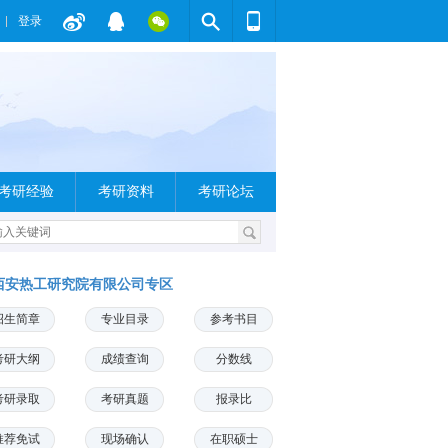
登录
考研经验
考研资料
考研论坛
西安热工研究院有限公司专区
招生简章
专业目录
参考书目
考研大纲
成绩查询
分数线
考研录取
考研真题
报录比
推荐免试
现场确认
在职硕士