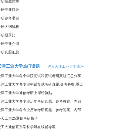
考研招生简章
考研专业目录
考研参考书目
考研大纲解析
考研报录比
考研专业介绍
考研真题汇总
天津工业大学热门话题
进入天津工业大学论坛
天津工业大学各个学院初试和复试考研真题汇总分享
天津工业大学各专业初试复试考研真题,参考答案,重点
范围
天津工业大学通信考研上岸经验贴
天津工业大学各专业历年考研真题、参考答案、内部
笔记
天津工业大学各专业历年考研真题、参考答案、内部
笔记
寻天工大25通信考研搭子
天工大通信直系学长学姐在线辅导啦