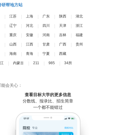
考研帮地方站
江苏
上海
广东
陕西
湖北
辽宁
河北
四川
天津
浙江
重庆
安徽
河南
吉林
福建
山西
江西
甘肃
广西
贵州
海南
青海
宁夏
西藏
江
内蒙古
211
985
34所
可能会关心：
查看目标大学
的更多信息
分数线、报录比、招生简章
一个都不能错过