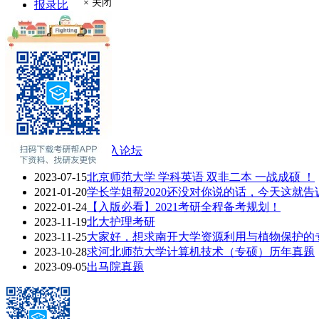
× 关闭
报录比
推荐免试
现场确认
在职硕士
考场安排
学费奖助
联系方式
专业介绍
专业课辅导
2021考研热门话题
进入论坛
2023-07-15
北京师范大学 学科英语 双非二本 一战成硕 ！
2021-01-20
学长学姐帮2020还没对你说的话，今天这就告
2022-01-24
【入版必看】2021考研全程备考规划！
2023-11-19
北大护理考研
2023-11-25
大家好，想求南开大学资源利用与植物保护的专业
2023-10-28
求河北师范大学计算机技术（专硕）历年真题
2023-09-05
出马院真题