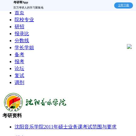
考研帮App
立即下载
百万考研人的学习聚集地
首页
院校专业
研招
报录比
分数线
学长学姐
备考
报考
论坛
复试
调剂
考研资料
沈阳音乐学院2011年硕士业务课考试范围与要求