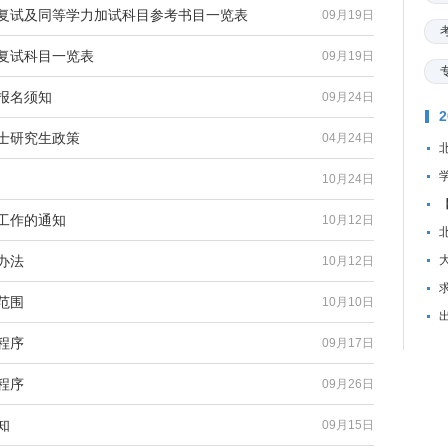
试复试及同等学力加试科目参考书目一览表
09月19日
试复试科目一览表
09月19日
报名须知
09月24日
硕士研究生政策
04月24日
10月24日
生工作的通知
10月12日
办法
10月12日
资
范围
10月10日
程序
09月17日
程序
09月26日
知
09月15日