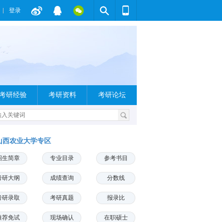
登录
考研经验
考研资料
考研论坛
山西农业大学专区
招生简章
专业目录
参考书目
考研大纲
成绩查询
分数线
考研录取
考研真题
报录比
推荐免试
现场确认
在职硕士