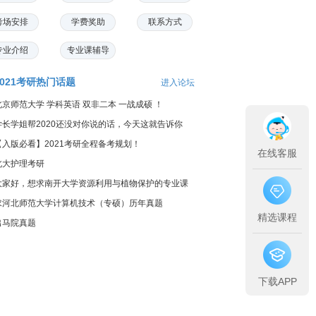
考场安排
学费奖助
联系方式
专业介绍
专业课辅导
2021考研热门话题
进入论坛
北京师范大学 学科英语 双非二本 一战成硕 ！
学长学姐帮2020还没对你说的话，今天这就告诉你
【入版必看】2021考研全程备考规划！
在线客服
北大护理考研
大家好，想求南开大学资源利用与植物保护的专业课
料...
求河北师范大学计算机技术（专硕）历年真题
精选课程
出马院真题
下载APP