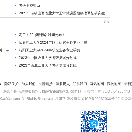
考研学费奖助
2021年考研山西农业大学王常慧课题组接收调剂研究生
的通知
更多
定了！25考研报名时间公布！
长春理工大学2024年硕士研究生各专业学费
制、学
沈阳工业大学2024年研究生各专业学费
2023年中国农业大学考研复试分数线
2023年西北工业大学考研复试分数线
款
-
隐私保护
-
加入我们
-
友情链接
-
漏洞提交
-
联系我们
-
网站地图
-
院校地图
-
最新
违法/不良信息举报邮箱：kaoyanbang@tal.com | 广告投放与宣传QQ：64901448
KaoYan.com, All Rights Reserved.
考研帮
版权所有
京ICP备09032638号-12
京公网安