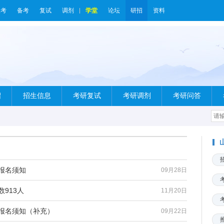
报考
备考
复试
调剂
学堂
论坛
研招
资料
绍
招生信息
考研复试
考研调剂
考研问答
报名须知
09月28日
913人
11月20日
试报名须知（补充）
09月22日