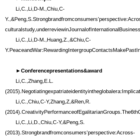
Li,C.,Li,D-M.,Chiu,C-
Y.,&Peng,S.Strongbrandfromconsumers’perspective:Acro
culturalstudy,underreviewinJournalofInternationalBusines
Li,C.,Li,D-M.,Huang,Z.,&Chiu,C-
Y.PeaceandWar:RewardingIntergroupContactsMakePastInt
►Conferencepresentations&award
Li,C.,Zhang,E.L.
(2015).Negotiatingexpatriateidentityintheglobalera:Imp
Li,C.,Chiu,C-Y,Zhang,Z,&Ren,R.
(2014).CreativityPerformanceofEgalitarianGroups.The6th
Li,C.,Li,D.,Chiu,C-Y,&Peng,S.
(2013).Strongbrandfromconsumers’perspective:Across-