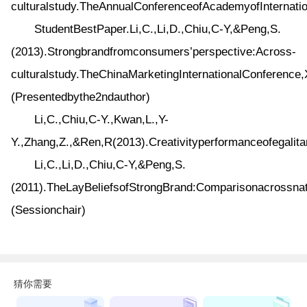
culturalstudy.TheAnnualConferenceofAcademyofInternatio
StudentBestPaper.Li,C.,Li,D.,Chiu,C-Y,&Peng,S.
(2013).Strongbrandfromconsumers’perspective:Across-
culturalstudy.TheChinaMarketingInternationalConference
(Presentedbythe2ndauthor)
Li,C.,Chiu,C-Y.,Kwan,L.,Y-
Y.,Zhang,Z.,&Ren,R(2013).Creativityperformanceofegalit
Li,C.,Li,D.,Chiu,C-Y,&Peng,S.
(2011).TheLayBeliefsofStrongBrand:Comparisonacrossna
(Sessionchair)