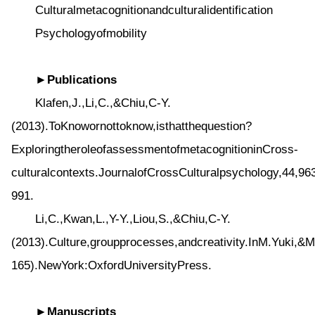
Culturalmetacognitionandculturalidentification
Psychologyofmobility
►Publications
Klafen,J.,Li,C.,&Chiu,C-Y.
(2013).ToKnowornottoknow,isthatthequestion?
ExploringtheroleofassessmentofmetacognitioninCross-
culturalcontexts.JournalofCrossCulturalpsychology,44,96
991.
Li,C.,Kwan,L.,Y-Y.,Liou,S.,&Chiu,C-Y.
(2013).Culture,groupprocesses,andcreativity.InM.Yuki,&
165).NewYork:OxfordUniversityPress.
►Manuscripts