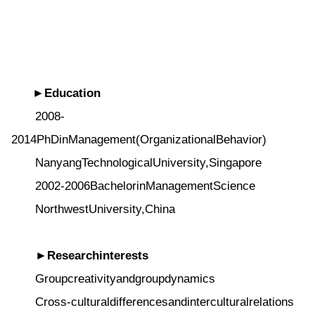
►Education
2008-
2014PhDinManagement(OrganizationalBehavior)
NanyangTechnologicalUniversity,Singapore
2002-2006BachelorinManagementScience
NorthwestUniversity,China
►Researchinterests
Groupcreativityandgroupdynamics
Cross-culturaldifferencesandinterculturalrelations