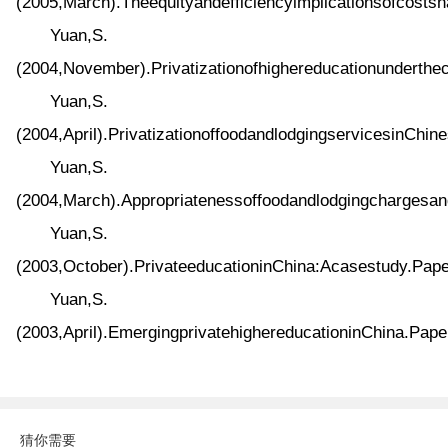
(2005,March).Theequityandefficiencyimplicationsofcosts
Yuan,S.
(2004,November).Privatizationofhighereducationunderthe
Yuan,S.
(2004,April).PrivatizationoffoodandlodgingservicesinCh
Yuan,S.
(2004,March).Appropriatenessoffoodandlodgingchargesand
Yuan,S.
(2003,October).PrivateeducationinChina:Acasestudy.Pa
Yuan,S.
(2003,April).EmergingprivatehighereducationinChina.Pa