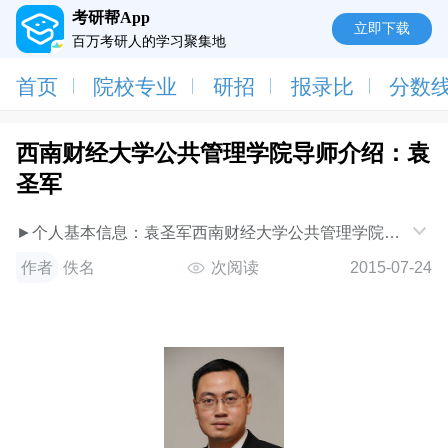
考研帮App
立即下载
百万考研人的学习聚集地
首页
院校专业
研招
报录比
分数
西南财经大学公共管理学院导师介绍：袁
圣军
►个人基本信息：袁圣军西南财经大学公共管理学院四
川成都温江柳台大道555号邮编：611130办公室：通博
作者
佚名
次阅读
2015-07-24
楼
A525Email:syuan@swufe.edu.cnshengjunyuan@hotmail.c
教