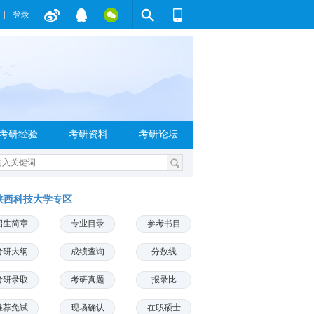
登录
考研经验
考研资料
考研论坛
陕西科技大学专区
招生简章
专业目录
参考书目
考研大纲
成绩查询
分数线
考研录取
考研真题
报录比
推荐免试
现场确认
在职硕士