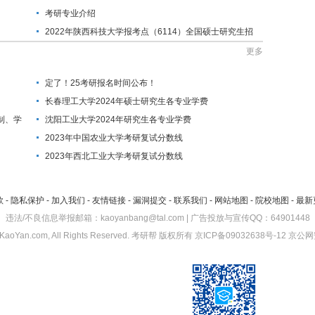
考研专业介绍
2022年陕西科技大学报考点（6114）全国硕士研究生招
生考试公告
更多
定了！25考研报名时间公布！
长春理工大学2024年硕士研究生各专业学费
制、学
沈阳工业大学2024年研究生各专业学费
2023年中国农业大学考研复试分数线
2023年西北工业大学考研复试分数线
款
-
隐私保护
-
加入我们
-
友情链接
-
漏洞提交
-
联系我们
-
网站地图
-
院校地图
-
最新
违法/不良信息举报邮箱：kaoyanbang@tal.com | 广告投放与宣传QQ：64901448
KaoYan.com, All Rights Reserved.
考研帮
版权所有
京ICP备09032638号-12
京公网安