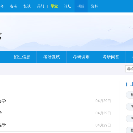
报考
备考
复试
调剂
学堂
论坛
研招
资料
绍
招生信息
考研复试
考研调剂
考研问答
会学
04月29日
学
04月29日
练学
04月29日