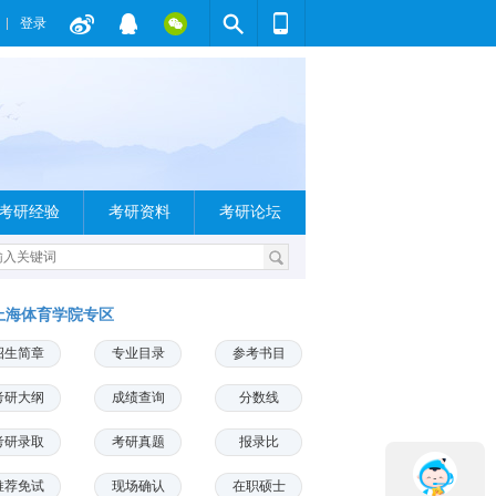
登录
考研经验
考研资料
考研论坛
上海体育学院专区
招生简章
专业目录
参考书目
考研大纲
成绩查询
分数线
考研录取
考研真题
报录比
推荐免试
现场确认
在职硕士