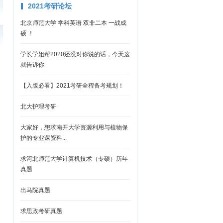
2021考研论坛
北京师范大学 学科英语 双非二本 一战成
硕 ！
学长学姐帮2020还没对你说的话，今天这
就告诉你
【入版必看】2021考研全程备考规划！
北大护理考研
大家好，想求南开大学资源利用与植物保
护的专业课资料...
求河北师范大学计算机技术（专硕）历年
真题
出马院真题
求思政考研真题