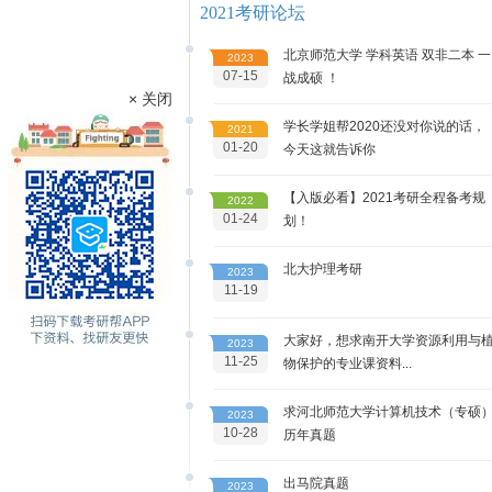
2021考研论坛
北京师范大学 学科英语 双非二本 一
2023
07-15
战成硕 ！
× 关闭
学长学姐帮2020还没对你说的话，
2021
01-20
今天这就告诉你
【入版必看】2021考研全程备考规
2022
01-24
划！
北大护理考研
2023
11-19
大家好，想求南开大学资源利用与
2023
11-25
物保护的专业课资料...
求河北师范大学计算机技术（专硕
2023
10-28
历年真题
出马院真题
2023