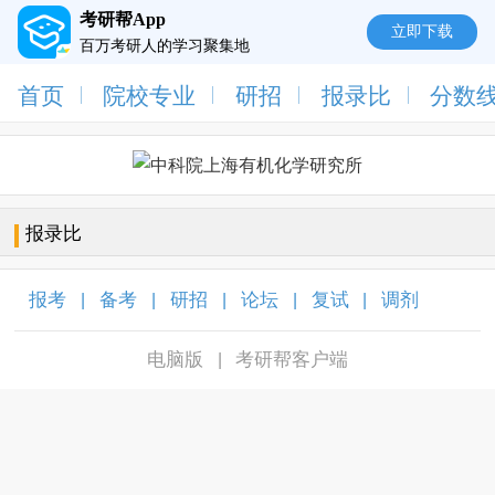
考研帮App
立即下载
百万考研人的学习聚集地
首页
院校专业
研招
报录比
分数
报录比
报考
备考
研招
论坛
复试
调剂
|
|
|
|
|
|
电脑版
考研帮客户端
|