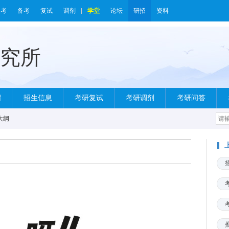
报考
备考
复试
调剂
学堂
论坛
研招
资料
绍
招生信息
考研复试
考研调剂
考研问答
大纲