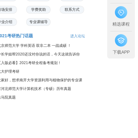
考场安排
学费奖助
联系方式
专业介绍
专业课辅导
精选课程
2021考研热门话题
进入论坛
北京师范大学 学科英语 双非二本 一战成硕 ！
下载APP
学长学姐帮2020还没对你说的话，今天这就告诉你
【入版必看】2021考研全程备考规划！
北大护理考研
大家好，想求南开大学资源利用与植物保护的专业课
料...
求河北师范大学计算机技术（专硕）历年真题
出马院真题