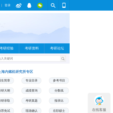
登录
考研经验
考研资料
考研论坛
上海内燃机研究所专区
招生简章
专业目录
参考书目
考研大纲
成绩查询
分数线
考研录取
考研真题
报录比
在线客服
推荐免试
现场确认
在职硕士