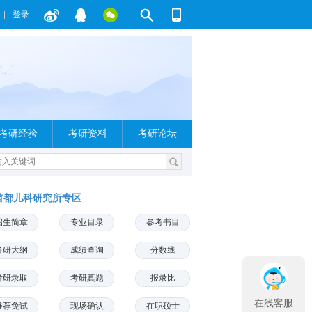
登录
考研经验
考研资料
考研论坛
首都儿科研究所专区
招生简章
专业目录
参考书目
考研大纲
成绩查询
分数线
考研录取
考研真题
报录比
在线客服
推荐免试
现场确认
在职硕士