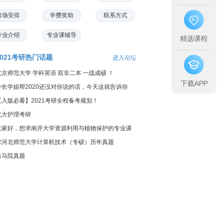
考场安排
学费奖助
联系方式
专业介绍
专业课辅导
精选课程
2021考研热门话题
进入论坛
北京师范大学 学科英语 双非二本 一战成硕 ！
下载APP
学长学姐帮2020还没对你说的话，今天这就告诉你
【入版必看】2021考研全程备考规划！
北大护理考研
大家好，想求南开大学资源利用与植物保护的专业课
料...
求河北师范大学计算机技术（专硕）历年真题
出马院真题