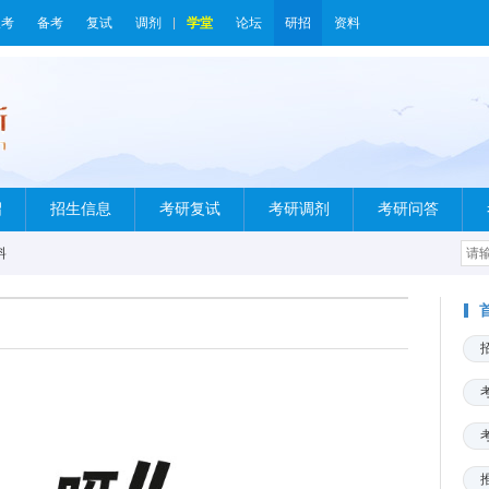
报考
备考
复试
调剂
学堂
论坛
研招
资料
绍
招生信息
考研复试
考研调剂
考研问答
料