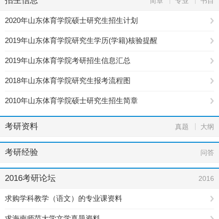
招生信息
简章
专业
书目
2020年山东体育学院硕士研究生招生计划
2019年山东体育学院研究生学历(学籍)核验提醒
2019年山东体育学院考研招生信息汇总
2018年山东体育学院研究生报考流程图
2010年山东体育学院硕士研究生招生简章
考研资料
真题
大纲
考研经验
问答
2016考研论坛
2016
求购学科教学（语文）的专业课资料
求海南师范大学文学真题资料