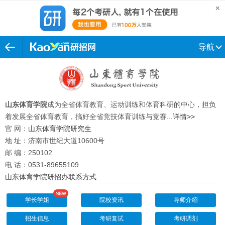
导航
山东体育学院
成为全省体育教育、运动训练和体育科研的中心，担负
着发展全省体育教育，搞好全省竞技体育训练与竞赛...
详情>>
官 网：
山东体育学院研究生
地 址：济南市世纪大道10600号
邮 编：250102
电 话：0531-89655109
山东体育学院研招办联系方式
学长学姐
院校资讯
导师介绍
招生信息
考研复试
考研调剂