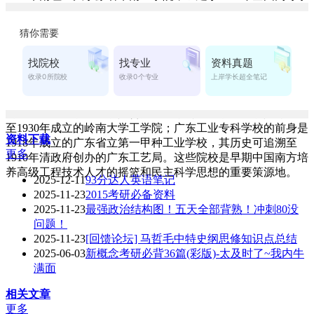
校院系调整时期，是以中山大学工学院、华南联合大学理工学
院、岭南大学理工学院工科系及专业、广东工业专科学校为基
础，调入湖南大学、武昌中华大学、武汉交通学院、南昌大
学、广西大学等5所院校部分工科系及专业组建而成，1988年
改为现名。学校办学历史悠久，作为组建基础的中山大学工学
院源于1931年成立的国立中山大学理工学院；华南联合大学理
工学院由1930年成立的私立广东国民大学工学院和1940年成立
的私立广州大学理工学院合并而成；岭南大学理工学院可追溯
至1930年成立的岭南大学工学院；广东工业专科学校的前身是
资料下载
1918年成立的广东省立第一甲种工业学校，其历史可追溯至
更多
1910年清政府创办的广东工艺局。这些院校是早期中国南方培
养高级工程技术人才的摇篮和民主科学思想的重要策源地。
2025-12-11
93分达人英语笔记
2025-11-23
2015考研必备资料
2025-11-23
最强政治结构图！五天全部背熟！冲刺80没
问题！
2025-11-23
[回馈论坛] 马哲毛中特史纲思修知识点总结
2025-06-03
新概念考研必背36篇(彩版)-太及时了~我内牛
满面
相关文章
更多