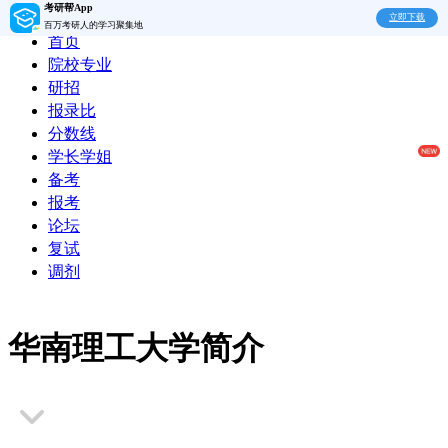
考研帮App
立即下载
百万考研人的学习聚集地
首页
院校专业
研招
报录比
分数线
学长学姐
备考
报考
论坛
复试
调剂
华南理工大学简介