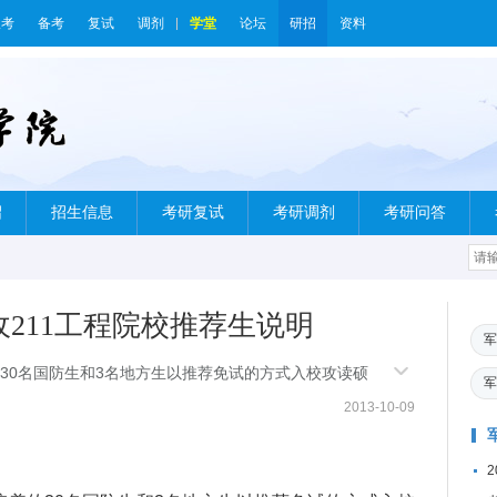
报考
备考
复试
调剂
学堂
论坛
研招
资料
绍
招生信息
考研复试
考研调剂
考研问答
收211工程院校推荐生说明
军
的30名国防生和3名地方生以推荐免试的方式入校攻读硕
军
2013-10-09