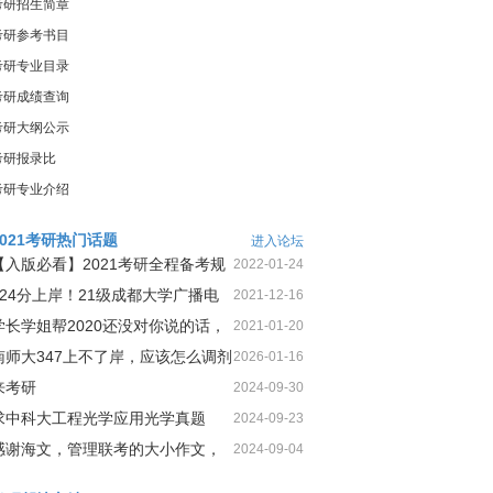
考研招生简章
考研参考书目
考研专业目录
考研成绩查询
考研大纲公示
考研报录比
考研专业介绍
2021考研热门话题
进入论坛
【入版必看】2021考研全程备考规
2022-01-24
划！
424分上岸！21级成都大学广播电
2021-12-16
视第1名三跨二战上岸经
学长学姐帮2020还没对你说的话，
2021-01-20
今天这就告诉你
南师大347上不了岸，应该怎么调剂
2026-01-16
来考研
2024-09-30
求中科大工程光学应用光学真题
2024-09-23
感谢海文，管理联考的大小作文，
2024-09-04
我一定可以很高分