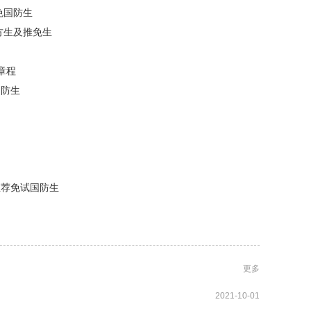
免国防生
地方生及推免生
章程
国防生
校推荐免试国防生
更多
2021-10-01