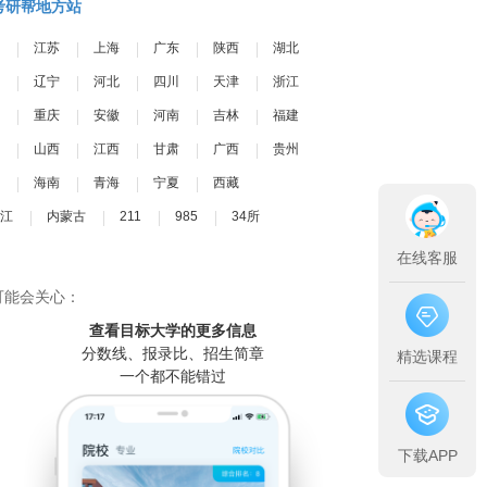
考研帮地方站
江苏
上海
广东
陕西
湖北
辽宁
河北
四川
天津
浙江
重庆
安徽
河南
吉林
福建
山西
江西
甘肃
广西
贵州
海南
青海
宁夏
西藏
江
内蒙古
211
985
34所
在线客服
可能会关心：
查看目标大学
的更多信息
分数线、报录比、招生简章
精选课程
一个都不能错过
下载APP