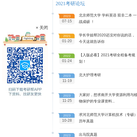
2021考研论坛
北京师范大学 学科英语 双非二本 一
2023
07-15
战成硕 ！
× 关闭
学长学姐帮2020还没对你说的话，
2021
01-20
今天这就告诉你
【入版必看】2021考研全程备考规
2022
01-24
划！
北大护理考研
2023
11-19
大家好，想求南开大学资源利用与
2023
11-25
物保护的专业课资料...
求河北师范大学计算机技术（专硕
2023
10-28
历年真题
出马院真题
2023