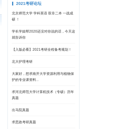
2021考研论坛
北京师范大学 学科英语 双非二本 一战成
硕 ！
学长学姐帮2020还没对你说的话，今天这
就告诉你
【入版必看】2021考研全程备考规划！
北大护理考研
大家好，想求南开大学资源利用与植物保
护的专业课资料...
求河北师范大学计算机技术（专硕）历年
真题
出马院真题
求思政考研真题