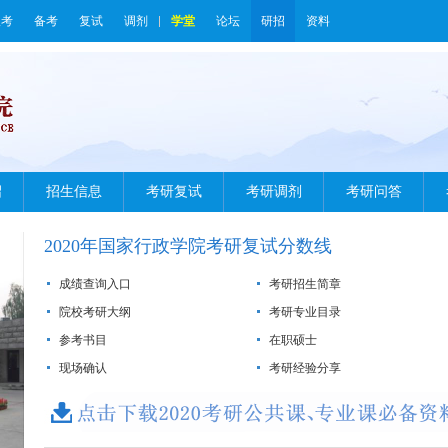
报考
备考
复试
调剂
学堂
论坛
研招
资料
绍
招生信息
考研复试
考研调剂
考研问答
2020年国家行政学院考研复试分数线
成绩查询入口
考研招生简章
院校考研大纲
考研专业目录
参考书目
在职硕士
现场确认
考研经验分享