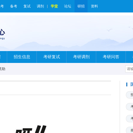
报考
备考
复试
调剂
学堂
论坛
研招
资料
绍
招生信息
考研复试
考研调剂
考研问答
奖助