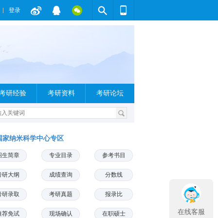
登录
考研经验
考研资料
考研论坛
国家纳米科学中心专区
招生简章
专业目录
参考书目
考研大纲
成绩查询
分数线
考研录取
考研真题
报录比
在线客服
推荐免试
现场确认
在职硕士