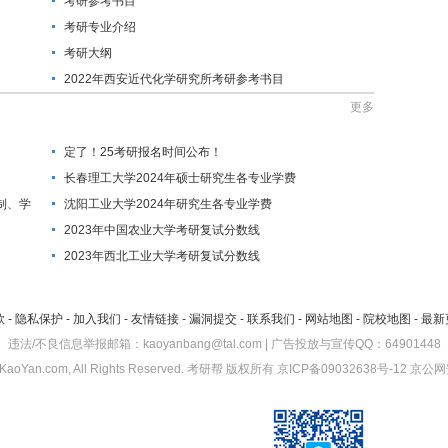
考研参考书目
考研专业介绍
考研大纲
2022年西安近代化学研究所考研参考书目
更多
定了！25考研报名时间公布！
长春理工大学2024年硕士研究生各专业学费
制、学
沈阳工业大学2024年研究生各专业学费
2023年中国农业大学考研复试分数线
2023年西北工业大学考研复试分数线
款
-
隐私保护
-
加入我们
-
友情链接
-
漏洞提交
-
联系我们
-
网站地图
-
院校地图
-
最新
违法/不良信息举报邮箱：kaoyanbang@tal.com | 广告投放与宣传QQ：64901448
KaoYan.com, All Rights Reserved.
考研帮
版权所有
京ICP备09032638号-12
京公网安