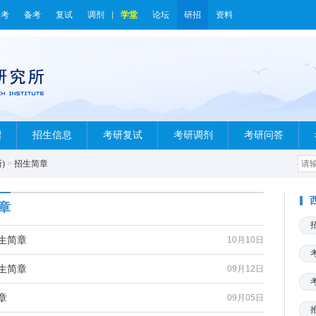
报考
备考
复试
调剂
学堂
论坛
研招
资料
绍
招生信息
考研复试
考研调剂
考研问答
)
>
招生简章
章
生简章
10月10日
生简章
09月12日
章
09月05日