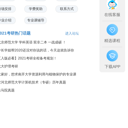
考场安排
学费奖助
联系方式
在线客服
专业介绍
专业课辅导
2021考研热门话题
进入论坛
精选课程
北京师范大学 学科英语 双非二本 一战成硕 ！
学长学姐帮2020还没对你说的话，今天这就告诉你
【入版必看】2021考研全程备考规划！
下载APP
北大护理考研
大家好，想求南开大学资源利用与植物保护的专业课
料...
求河北师范大学计算机技术（专硕）历年真题
出马院真题