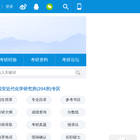
登录
考研经验
考研资料
考研论坛
西安近代化学研究所(204所)专区
招生简章
专业目录
参考书目
考研大纲
成绩查询
分数线
考研录取
考研真题
报录比
推荐免试
现场确认
在职硕士