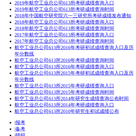
2019年航空工业总公司613所考研成绩查询入口
2019年航空工业总公司613所考研成绩查询时间
2018年中国航空研究院六一三研究所考研成绩发布通知
2018年航空工业总公司613所考研成绩查询入口
2018年航空工业总公司613所考研成绩查询时间
2017年航空工业总公司613所考研成绩查询入口
2017年航空工业总公司613所考研成绩查询时间
航空工业总公司613所2016年考研初试成绩查询入口及历
年分数线
航空工业总公司613所2016年考研成绩查询时间
航空工业总公司613所2016年考研成绩查询入口
航空工业总公司613所2015年考研初试成绩查询入口及历
年分数线
航空工业总公司613所2015年考研成绩查询入口
航空工业总公司613所2015年考研成绩查询时间
航空工业总公司613所2014年研究生成绩查询公布时间
航空工业总公司613所2014年考研成绩查询入口
航空工业总公司613所2010年研究生初试成绩公布
|
报考
|
备考
|
研招