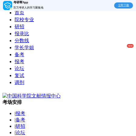
考研帮App
立即下载
百万考研人的学习聚集地
首页
院校专业
研招
报录比
分数线
学长学姐
备考
报考
论坛
复试
调剂
考场安排
|
报考
|
备考
|
研招
|
论坛