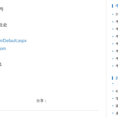
号
生处
.cn/Default.aspx
com
1
分享：