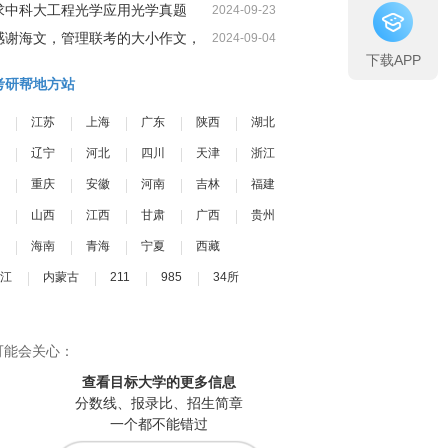
求中科大工程光学应用光学真题
2024-09-23
感谢海文，管理联考的大小作文，
2024-09-04
下载APP
我一定可以很高分
考研帮地方站
江苏
上海
广东
陕西
湖北
辽宁
河北
四川
天津
浙江
重庆
安徽
河南
吉林
福建
山西
江西
甘肃
广西
贵州
海南
青海
宁夏
西藏
江
内蒙古
211
985
34所
可能会关心：
查看目标大学
的更多信息
分数线、报录比、招生简章
一个都不能错过