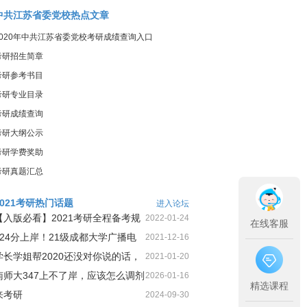
中共江苏省委党校热点文章
2020年中共江苏省委党校考研成绩查询入口
考研招生简章
考研参考书目
考研专业目录
考研成绩查询
考研大纲公示
考研学费奖助
考研真题汇总
2021考研热门话题
进入论坛
【入版必看】2021考研全程备考规
2022-01-24
在线客服
划！
424分上岸！21级成都大学广播电
2021-12-16
视第1名三跨二战上岸经
学长学姐帮2020还没对你说的话，
2021-01-20
今天这就告诉你
南师大347上不了岸，应该怎么调剂
2026-01-16
精选课程
来考研
2024-09-30