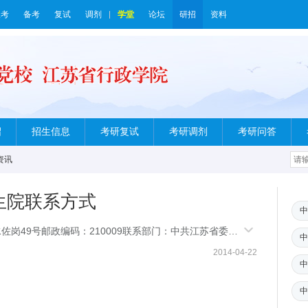
报考
备考
复试
调剂
学堂
论坛
研招
资料
绍
招生信息
考研复试
考研调剂
考研问答
资讯
生院联系方式
中
佐岗49号邮政编码：210009联系部门：中共江苏省委党
中
cn/研究生教育网站：h
2014-04-22
中
中