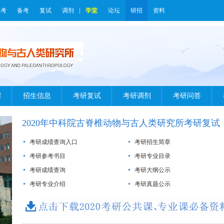
报考
备考
复试
调剂
学堂
论坛
研招
资料
绍
招生信息
考研复试
考研调剂
考研问答
2020年中科院古脊椎动物与古人类研究所考研复试
分数线
考研成绩查询入口
考研招生简章
考研参考书目
考研专业目录
考研成绩查询
考研大纲公示
考研专业介绍
考研真题公示