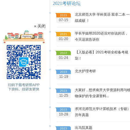
2021考研论坛
北京师范大学 学科英语 双非二本 一
2023
07-15
战成硕 ！
× 关闭
学长学姐帮2020还没对你说的话，
2021
01-20
今天这就告诉你
【入版必看】2021考研全程备考规
2022
01-24
划！
北大护理考研
2023
11-19
大家好，想求南开大学资源利用与
2023
11-25
物保护的专业课资料...
求河北师范大学计算机技术（专硕
2023
10-28
历年真题
出马院真题
2023