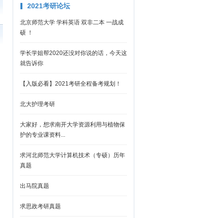
2021考研论坛
北京师范大学 学科英语 双非二本 一战成
硕 ！
学长学姐帮2020还没对你说的话，今天这
就告诉你
【入版必看】2021考研全程备考规划！
北大护理考研
大家好，想求南开大学资源利用与植物保
护的专业课资料...
求河北师范大学计算机技术（专硕）历年
真题
出马院真题
求思政考研真题