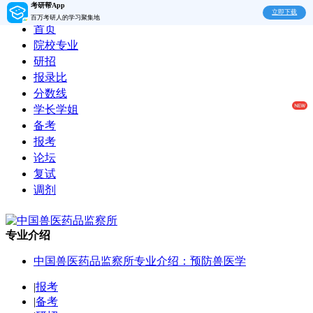
考研帮App
立即下载
百万考研人的学习聚集地
首页
院校专业
研招
报录比
分数线
学长学姐
备考
报考
论坛
复试
调剂
专业介绍
中国兽医药品监察所专业介绍：预防兽医学
|
报考
|
备考