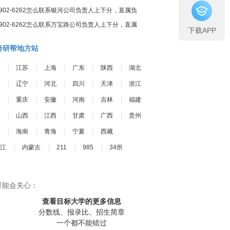
7902-6262怎么联系银河公司负责人上下分，直属负
责人上下分
7902-6262怎么联系万宝路公司负责人上下分，直属
下载APP
负责人上下分
考研帮地方站
江苏
上海
广东
陕西
湖北
辽宁
河北
四川
天津
浙江
重庆
安徽
河南
吉林
福建
山西
江西
甘肃
广西
贵州
海南
青海
宁夏
西藏
江
内蒙古
211
985
34所
可能会关心：
查看目标大学
的更多信息
分数线、报录比、招生简章
一个都不能错过