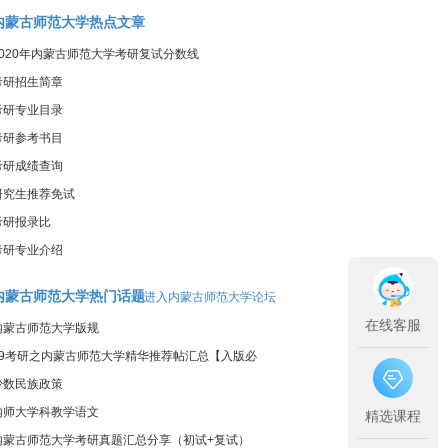
内蒙古师范大学热点文章
2020年内蒙古师范大学考研复试分数线
考研招生简章
考研专业目录
考研参考书目
考研成绩查询
研究生推荐免试
考研报录比
考研专业介绍
内蒙古师范大学热门话题
进入内蒙古师范大学论坛
在线客服
内蒙古师范大学版规
19考研之内蒙古师范大学精华推荐帖汇总【入版必
看】
少数民族政策
内师大学科教学语文
精选课程
内蒙古师范大学考研真题汇总分享（初试+复试）