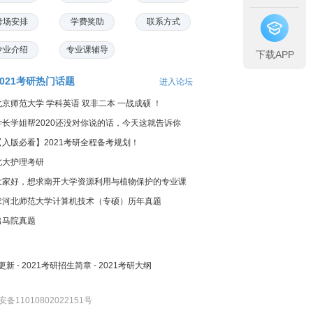
考场安排
学费奖助
联系方式
专业介绍
专业课辅导
下载APP
2021考研热门话题
进入论坛
北京师范大学 学科英语 双非二本 一战成硕 ！
学长学姐帮2020还没对你说的话，今天这就告诉你
【入版必看】2021考研全程备考规划！
北大护理考研
大家好，想求南开大学资源利用与植物保护的专业课
料...
求河北师范大学计算机技术（专硕）历年真题
出马院真题
更新
-
2021考研招生简章
-
2021考研大纲
备11010802022151号