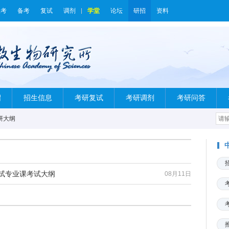
报考
备考
复试
调剂
学堂
论坛
研招
资料
绍
招生信息
考研复试
考研调剂
考研问答
研大纲
考试专业课考试大纲
08月11日