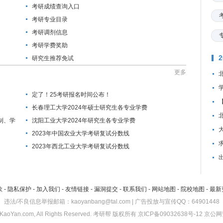
考研成绩查询入口
考研专业目录
考研调剂信息
考研学费奖助
研究生推荐免试
更多
定了！25考研报名时间公布！
长春理工大学2024年硕士研究生各专业学费
制、学
沈阳工业大学2024年研究生各专业学费
2023年中国农业大学考研复试分数线
资
2023年西北工业大学考研复试分数线
款
-
隐私保护
-
加入我们
-
友情链接
-
漏洞提交
-
联系我们
-
网站地图
-
院校地图
-
最新
违法/不良信息举报邮箱：kaoyanbang@tal.com | 广告投放与宣传QQ：64901448
KaoYan.com, All Rights Reserved.
考研帮
版权所有
京ICP备09032638号-12
京公网安