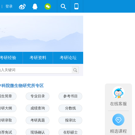
登录
考研经验
考研资料
考研论坛
中科院微生物研究所专区
招生简章
专业目录
参考书目
在线客服
考研大纲
成绩查询
分数线
考研录取
考研真题
报录比
精选课程
推荐免试
现场确认
在职硕士