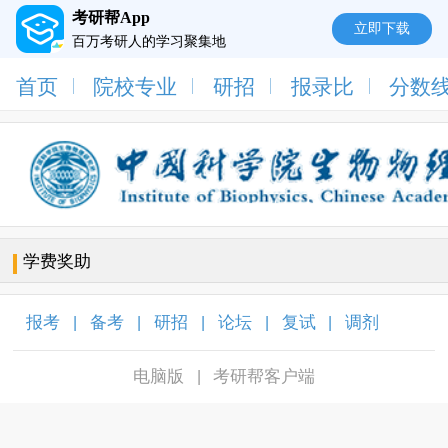
考研帮App
立即下载
百万考研人的学习聚集地
首页
院校专业
研招
报录比
分数
学费奖助
报考
备考
研招
论坛
复试
调剂
|
|
|
|
|
|
电脑版
考研帮客户端
|