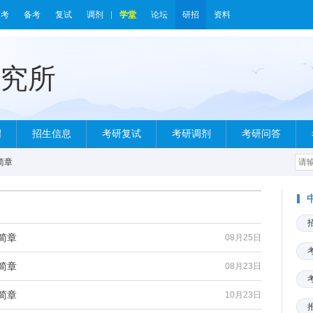
报考
备考
复试
调剂
学堂
论坛
研招
资料
绍
招生信息
考研复试
考研调剂
考研问答
简章
简章
08月25日
简章
08月23日
简章
10月23日