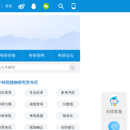
登录
考研经验
考研资料
考研论坛
中科院植物研究所专区
招生简章
专业目录
参考书目
考研大纲
成绩查询
分数线
在线客服
考研录取
考研真题
报录比
推荐免试
现场确认
在职硕士