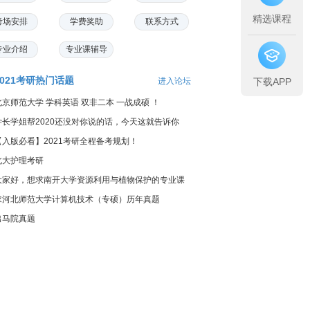
精选课程
考场安排
学费奖助
联系方式
专业介绍
专业课辅导
2021考研热门话题
进入论坛
下载APP
北京师范大学 学科英语 双非二本 一战成硕 ！
学长学姐帮2020还没对你说的话，今天这就告诉你
【入版必看】2021考研全程备考规划！
北大护理考研
大家好，想求南开大学资源利用与植物保护的专业课
料...
求河北师范大学计算机技术（专硕）历年真题
出马院真题