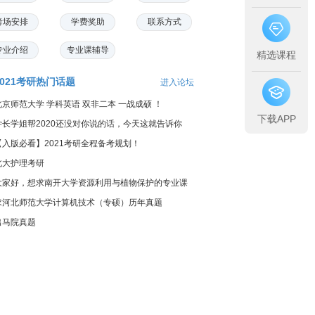
考场安排
学费奖助
联系方式
专业介绍
专业课辅导
精选课程
2021考研热门话题
进入论坛
北京师范大学 学科英语 双非二本 一战成硕 ！
下载APP
学长学姐帮2020还没对你说的话，今天这就告诉你
【入版必看】2021考研全程备考规划！
北大护理考研
大家好，想求南开大学资源利用与植物保护的专业课
料...
求河北师范大学计算机技术（专硕）历年真题
出马院真题