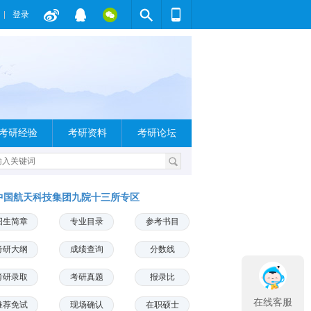
登录
考研经验
考研资料
考研论坛
中国航天科技集团九院十三所专区
招生简章
专业目录
参考书目
考研大纲
成绩查询
分数线
考研录取
考研真题
报录比
在线客服
推荐免试
现场确认
在职硕士