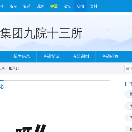
报考
备考
复试
调剂
学堂
论坛
研招
资料
绍
招生信息
考研复试
考研调剂
考研问答
三所
>
报录比
比