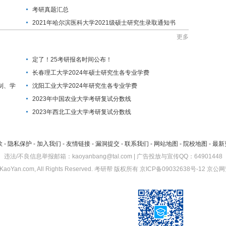
考研真题汇总
2021年哈尔滨医科大学2021级硕士研究生录取通知书
EMS单号查询
更多
定了！25考研报名时间公布！
长春理工大学2024年硕士研究生各专业学费
制、学
沈阳工业大学2024年研究生各专业学费
2023年中国农业大学考研复试分数线
2023年西北工业大学考研复试分数线
款
-
隐私保护
-
加入我们
-
友情链接
-
漏洞提交
-
联系我们
-
网站地图
-
院校地图
-
最新
违法/不良信息举报邮箱：kaoyanbang@tal.com | 广告投放与宣传QQ：64901448
KaoYan.com, All Rights Reserved.
考研帮
版权所有
京ICP备09032638号-12
京公网安