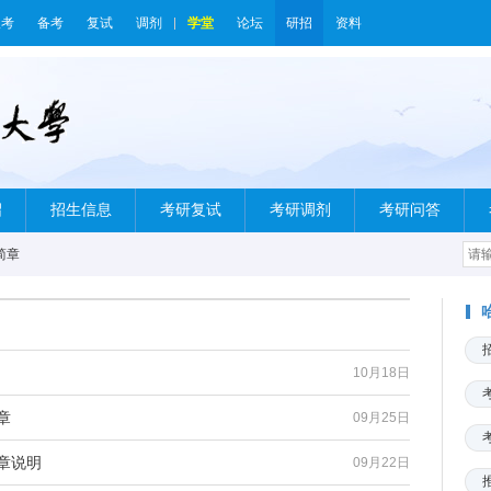
报考
备考
复试
调剂
学堂
论坛
研招
资料
绍
招生信息
考研复试
考研调剂
考研问答
简章
10月18日
章
09月25日
章说明
09月22日