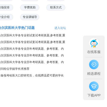
考场安排
学费奖助
联系方式
专业介绍
专业课辅导
哈尔滨医科大学热门话题
进入论坛
哈尔滨医科大学各专业初试复试考研真题,参考答案,重
点笔记
哈尔滨医科大学各专业初试复试考研真题,参考答案,重
点范围
哈尔滨医科大学各专业历年考研真题、参考答案、内
在线客服
部笔记
哈尔滨医科大学各专业历年考研真题、参考答案、内
部笔记
哈尔滨医科大学各专业历年考研真题、参考答案、内
部笔记
想问给位学姐学长求推荐
精选课程
准备报考哈医大口腔研究生，在线蹲温柔可爱的学长
学姐
下载APP