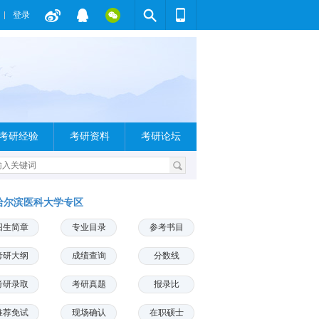
登录
考研经验
考研资料
考研论坛
哈尔滨医科大学专区
招生简章
专业目录
参考书目
考研大纲
成绩查询
分数线
考研录取
考研真题
报录比
推荐免试
现场确认
在职硕士