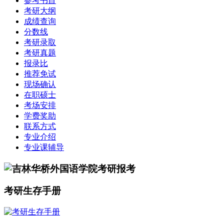
参考书目
考研大纲
成绩查询
分数线
考研录取
考研真题
报录比
推荐免试
现场确认
在职硕士
考场安排
学费奖助
联系方式
专业介绍
专业课辅导
考研生存手册