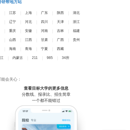
考研帮地方站
江苏
上海
广东
陕西
湖北
辽宁
河北
四川
天津
浙江
重庆
安徽
河南
吉林
福建
山西
江西
甘肃
广西
贵州
海南
青海
宁夏
西藏
江
内蒙古
211
985
34所
可能会关心：
查看目标大学
的更多信息
分数线、报录比、招生简章
一个都不能错过