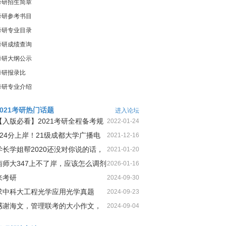
考研招生简章
考研参考书目
考研专业目录
考研成绩查询
考研大纲公示
考研报录比
考研专业介绍
2021考研热门话题
进入论坛
【入版必看】2021考研全程备考规
2022-01-24
划！
424分上岸！21级成都大学广播电
2021-12-16
视第1名三跨二战上岸经
学长学姐帮2020还没对你说的话，
2021-01-20
今天这就告诉你
南师大347上不了岸，应该怎么调剂
2026-01-16
来考研
2024-09-30
求中科大工程光学应用光学真题
2024-09-23
感谢海文，管理联考的大小作文，
2024-09-04
我一定可以很高分