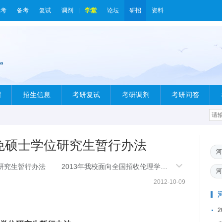
报考
备考
复试
调剂
学堂
论坛
研招
资料
绍
招生信息
考研复试
考研调剂
考研问答
推免硕士学位研究生暂行办法
河
研究生暂行办法 2013年我校面向全国招收伦理学，
河
2012-10-09