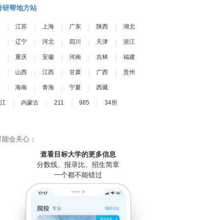
考研帮地方站
江苏
上海
广东
陕西
湖北
辽宁
河北
四川
天津
浙江
重庆
安徽
河南
吉林
福建
山西
江西
甘肃
广西
贵州
海南
青海
宁夏
西藏
江
内蒙古
211
985
34所
可能会关心：
查看目标大学
的更多信息
分数线、报录比、招生简章
一个都不能错过