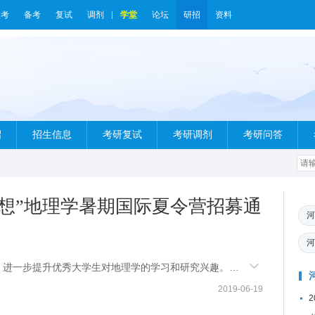
报考
备考
复试
调剂
学堂
论坛
研招
资料
绍
招生信息
考研复试
考研调剂
考研问答
飞梦想”地理学暑期国际夏令营招募通
河
河
、进一步提升优秀大学生对地理学的学习和研究兴趣。经
期国际夏
2019-06-19