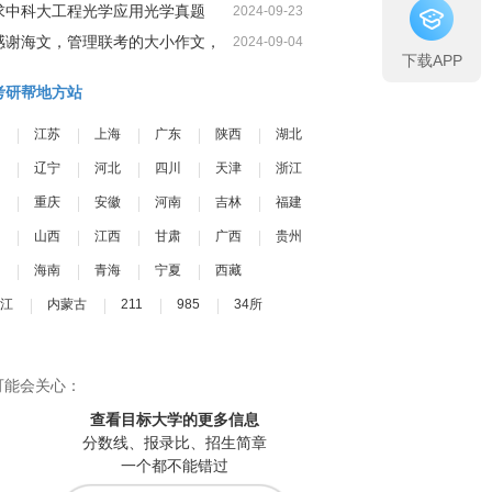
求中科大工程光学应用光学真题
2024-09-23
感谢海文，管理联考的大小作文，
2024-09-04
下载APP
我一定可以很高分
考研帮地方站
江苏
上海
广东
陕西
湖北
辽宁
河北
四川
天津
浙江
重庆
安徽
河南
吉林
福建
山西
江西
甘肃
广西
贵州
海南
青海
宁夏
西藏
江
内蒙古
211
985
34所
可能会关心：
查看目标大学
的更多信息
分数线、报录比、招生简章
一个都不能错过