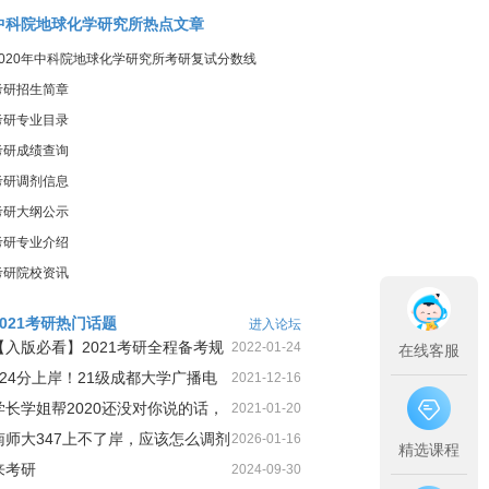
中科院地球化学研究所热点文章
2020年中科院地球化学研究所考研复试分数线
考研招生简章
考研专业目录
考研成绩查询
考研调剂信息
考研大纲公示
考研专业介绍
考研院校资讯
2021考研热门话题
进入论坛
【入版必看】2021考研全程备考规
2022-01-24
在线客服
划！
424分上岸！21级成都大学广播电
2021-12-16
视第1名三跨二战上岸经
学长学姐帮2020还没对你说的话，
2021-01-20
今天这就告诉你
南师大347上不了岸，应该怎么调剂
2026-01-16
精选课程
来考研
2024-09-30