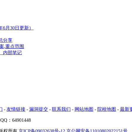
年6月30日更新）
总分享
案,重点范围
、内部笔记
们
-
友情链接
-
漏洞提交
-
联系我们
-
网站地图
-
院校地图
-
最新
Q：64901448
版权所有
京ICP备09032638号-12
京公网安备11010802022151号