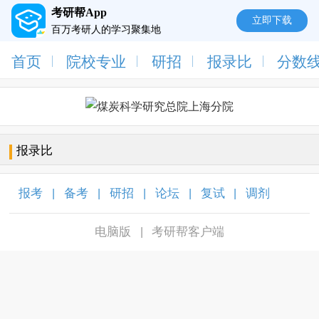
考研帮App
立即下载
百万考研人的学习聚集地
首页
院校专业
研招
报录比
分数
报录比
报考
备考
研招
论坛
复试
调剂
|
|
|
|
|
|
电脑版
考研帮客户端
|