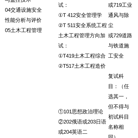
试：
或719工业
04交通设施安全
①T 412安全管理学
通风与除
性能分析与评价
②T 511安全系统工程
尘
05土木工程管理
土木工程管理方向加
或729道路
试：
与铁道施
①T419土木工程综合
工安全
②T517土木工程造价
复试科
目：（任
选其一，
但不得与
①101思想政治理论
初试科目
②202俄语或203日语
名称相
或204英语二
同）