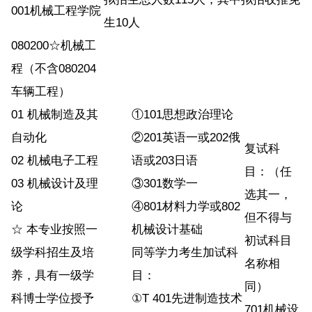
001机械工程学院
生10人
080200☆机械工
程（不含080204
车辆工程）
01 机械制造及其
①101思想政治理论
自动化
②201英语一或202俄
复试科
02 机械电子工程
语或203日语
目：（任
03 机械设计及理
③301数学一
选其一，
论
④801材料力学或802
但不得与
☆ 本专业按照一
机械设计基础
初试科目
级学科招生及培
同等学力考生加试科
名称相
养，具有一级学
目：
同）
科博士学位授予
①T 401先进制造技术
701机械设