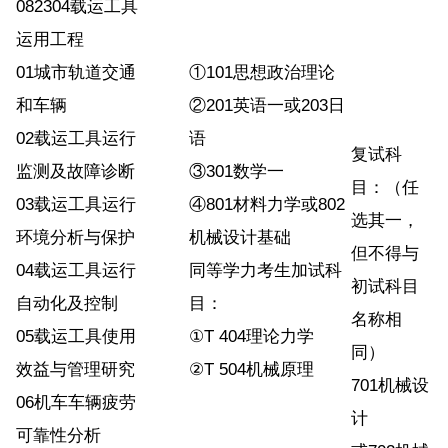
082304载运工具
运用工程
01城市轨道交通
①101思想政治理论
和车辆
②201英语一或203日
02载运工具运行
语
复试科
监测及故障诊断
③301数学一
目：（任
03载运工具运行
④801材料力学或802
选其一，
环境分析与保护
机械设计基础
但不得与
04载运工具运行
同等学力考生加试科
初试科目
自动化及控制
目：
名称相
05载运工具使用
①T 404理论力学
同）
效益与管理研究
②T 504机械原理
701机械设
06机车车辆疲劳
计
可靠性分析