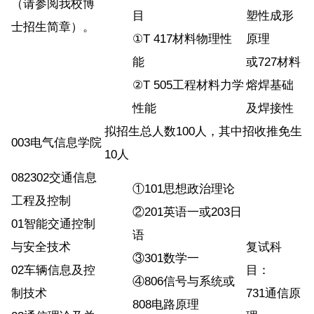
（请参阅我校博
目
塑性成形
士招生简章）。
①T 417材料物理性
原理
能
或727材料
②T 505工程材料力学
熔焊基础
性能
及焊接性
拟招生总人数100人，其中招收推免生
003电气信息学院
10人
082302交通信息
①101思想政治理论
工程及控制
②201英语一或203日
01智能交通控制
语
与安全技术
复试科
③301数学一
02车辆信息及控
目：
④806信号与系统或
制技术
731通信原
808电路原理