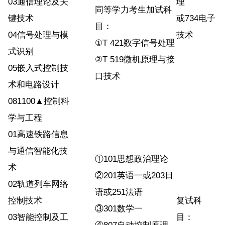
03通信理论及关
理
同等学力考生加试科
键技术
或734电子
目：
04信号处理与模
技术
①T 421数字信号处理
式识别
②T 519微机原理与接
05嵌入式控制技
口技术
术和电路设计
081100▲控制科
学与工程
01高速铁路信息
与通信智能化技
①101思想政治理论
术
②201英语一或203日
02轨道列车网络
语或251法语
控制技术
复试科
③301数学一
03智能控制及工
目：