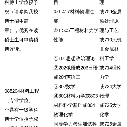
科博士学位授予
目
理
权（请参阅我校
①T 417材料物理性
或709金属
博士招生简
能
热处理原
章），优秀在读
②T 505工程材料力学
理与工艺
硕士生可申请硕
性能
或710无机
博连读。
非金属材
①101思想政治理论
料工学
②202俄语或203日语
或714理论
或204英语二
力学
③302数学二
或724大学
085204材料工程
④801材料力学或803
物理
（专业学位）
材料科学基础或804
或725大学
☆具有一级学科
物理化学
化学
博士学位授予权
同等学力考生加试科
或726金属