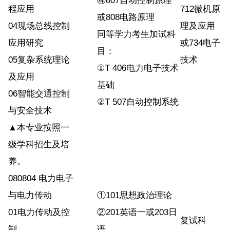
④807自动控制原理
程应用
712微机原
或808电路原理
04现场总线控制
理及应用
同等学力考生加试科
应用研究
或734电子
目：
05复杂系统理论
技术
①T 406电力电子技术
及应用
基础
06智能交通控制
②T 507自动控制系统
与安全技术
▲本专业按照一
级学科招生及培
养。
080804 电力电子
与电力传动
①101思想政治理论
01电力传动及控
②201英语一或203日
复试科
制
语