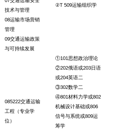
07交通运输安全
②T 509运输组织学
技术与管理
08运输市场营销
管理
09交通运输政策
与可持续发展
①101思想政治理论
②202俄语或203日语
或204英语二
③302数学二
④801材料力学或802
085222交通运输
机械设计基础或806
工程（专业学
信号与系统或809运
位）
筹学