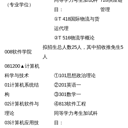
同等学力考生加试科
728供应链
（专业学位）
目：
管理
①T 418国际物流与货
运代理
②T 516物流学概论
拟招生总人数25人，其中招收推免生5
008软件学院
人
081200▲计算机
科学与技术
①101思想政治理论
01计算机系统结
②201英语一
构
③301数学一
02计算机软件与
④813软件工程
理论
同等学力考生加试科
03计算机应用技
目：