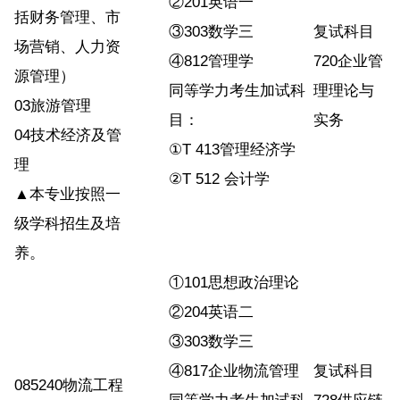
②201英语一
括财务管理、市
③303数学三
复试科目
场营销、人力资
④812管理学
720企业管
源管理）
同等学力考生加试科
理理论与
03旅游管理
目：
实务
04技术经济及管
①T 413管理经济学
理
②T 512 会计学
▲本专业按照一
级学科招生及培
养。
①101思想政治理论
②204英语二
③303数学三
④817企业物流管理
复试科目
085240物流工程