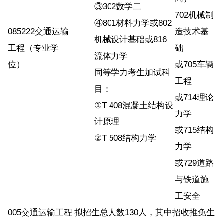
③302数学二
702机械制
④801材料力学或802
085222交通运输
造技术基
机械设计基础或816
工程（专业学
础
流体力学
位）
或705车辆
同等学力考生加试科
工程
目：
或714理论
①T 408混凝土结构设
力学
计原理
或715结构
②T 508结构力学
力学
或729道路
与铁道施
工安全
005交通运输工程
拟招生总人数130人，其中招收推免生