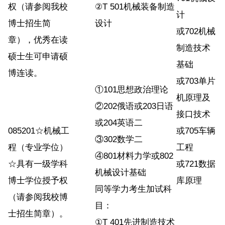
权（请参阅我校
②T 501机械装备制造
计
博士招生简
设计
或702机械
章），优秀在读
制造技术
硕士生可申请硕
基础
博连读。
或703单片
①101思想政治理论
机原理及
②202俄语或203日语
接口技术
或204英语二
085201☆机械工
或705车辆
③302数学二
程（专业学位）
工程
④801材料力学或802
☆具有一级学科
或721数据
机械设计基础
博士学位授予权
库原理
同等学力考生加试科
（请参阅我校博
目：
士招生简章）。
①T 401先进制造技术