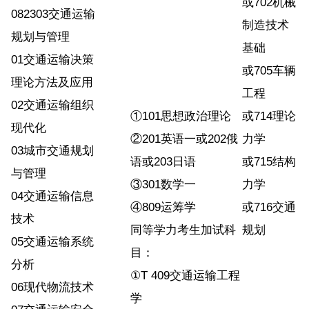
或702机械
082303交通运输
制造技术
规划与管理
基础
01交通运输决策
或705车辆
理论方法及应用
工程
02交通运输组织
①101思想政治理论
或714理论
现代化
②201英语一或202俄
力学
03城市交通规划
语或203日语
或715结构
与管理
③301数学一
力学
04交通运输信息
④809运筹学
或716交通
技术
同等学力考生加试科
规划
05交通运输系统
目：
分析
①T 409交通运输工程
06现代物流技术
学