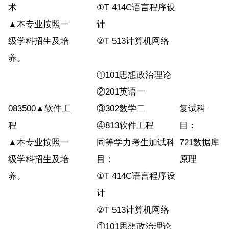
术
①T 414C语言程序设
▲本专业按照一
计
级学科招生及培
②T 513计算机网络
养。
①101思想政治理论
②201英语一
083500▲软件工
③302数学二
复试科
程
④813软件工程
目：
▲本专业按照一
同等学力考生加试科
721数据库
级学科招生及培
目：
原理
养。
①T 414C语言程序设
计
②T 513计算机网络
①101思想政治理论