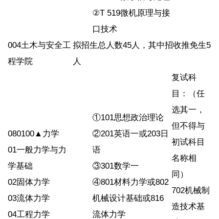
②T 519微机原理与接
口技术
004土木与安全工
拟招生总人数45人，其中招收推免生5
程学院
人
复试科
目：（任
选其一，
①101思想政治理论
但不得与
080100▲力学
②201英语一或203日
初试科目
01一般力学与力
语
名称相
学基础
③301数学一
同）
02固体力学
④801材料力学或802
702机械制
03流体力学
机械设计基础或816
造技术基
04工程力学
流体力学