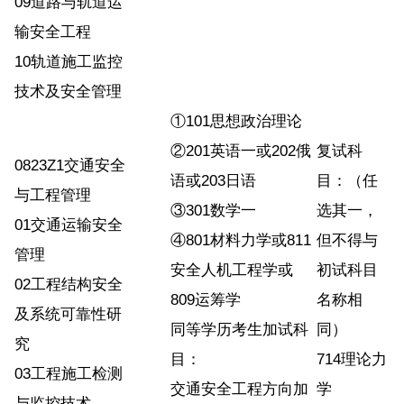
09道路与轨道运
输安全工程
10轨道施工监控
技术及安全管理
①101思想政治理论
②201英语一或202俄
复试科
0823Z1交通安全
语或203日语
目：（任
与工程管理
③301数学一
选其一，
01交通运输安全
④801材料力学或811
但不得与
管理
安全人机工程学或
初试科目
02工程结构安全
809运筹学
名称相
及系统可靠性研
同等学历考生加试科
同）
究
目：
714理论力
03工程施工检测
交通安全工程方向加
学
与监控技术