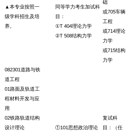
础
▲本专业按照一
同等学力考生加试科
或705车辆
级学科招生及培
目：
工程
养。
①T 404理论力学
或714理论
②T 508结构力学
力学
或715结构
力学
082301道路与铁
道工程
01路面及轨道工
程材料开发与应
用
02铁路轨道结构
复试科
设计理论
①101思想政治理论
目：（任