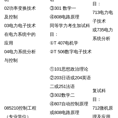
目：
02功率变换技术
③301 数学一
713电力电
及控制
④808电路原理
子技术
03电力电子技术
同等学力考生加试科
或735电力
在电力系统中的
目：
系统分析
应用
①T 407电机学
04电力系统分析
②T 506数字电子技术
与控制
①101思想政治理论
②203日语或204英语
二或251法语
复试科
③302数学二
目：
④807自动控制原理
085210控制工程
712微机原
或808电路原理
（专业学位）
理及应用