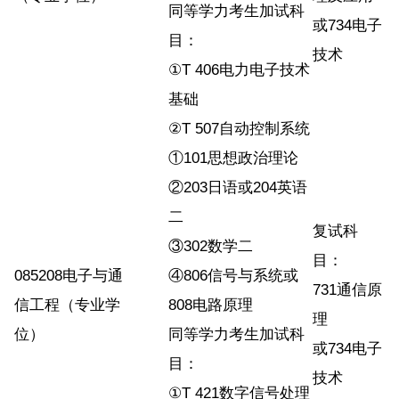
同等学力考生加试科
或734电子
目：
技术
①T 406电力电子技术
基础
②T 507自动控制系统
①101思想政治理论
②203日语或204英语
二
复试科
③302数学二
目：
085208电子与通
④806信号与系统或
731通信原
信工程（专业学
808电路原理
理
位）
同等学力考生加试科
或734电子
目：
技术
①T 421数字信号处理