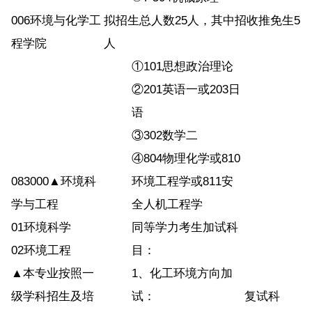
006环境与化学工
拟招生总人数25人，其中招收推免生5
程学院
人
①101思想政治理论
②201英语一或203日
语
③302数学二
④804物理化学或810
083000▲环境科
环境工程学或811安
学与工程
全人机工程学
01环境科学
同等学力考生加试科
02环境工程
目：
▲本专业按照一
1、化工环境方向加
级学科招生及培
试：
复试科