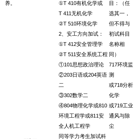
养。
①T 410有机化学或
目：（任
T 411无机化学
选其一，
②T 510环境化学
但不得与
2、安工方向加试：
初试科目
①T 412安全管理学
名称相
②T 511安全系统工程
同）
①101思想政治理论
717环境监
②203日语或204英语
测
二
或718分析
③302数学二
化学
④804物理化学或810
或719工业
环境工程学或811安
通风与除
全人机工程学
尘
同等学力考生加试科