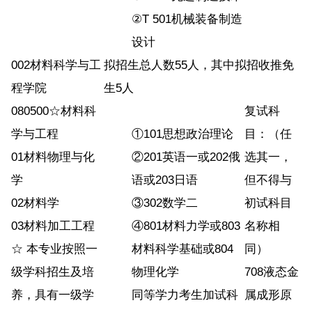
②T 501机械装备制造
设计
002材料科学与工
拟招生总人数55人，其中拟招收推免
程学院
生5人
080500☆材料科
复试科
学与工程
①101思想政治理论
目：（任
01材料物理与化
②201英语一或202俄
选其一，
学
语或203日语
但不得与
02材料学
③302数学二
初试科目
03材料加工工程
④801材料力学或803
名称相
☆ 本专业按照一
材料科学基础或804
同）
级学科招生及培
物理化学
708液态金
养，具有一级学
同等学力考生加试科
属成形原