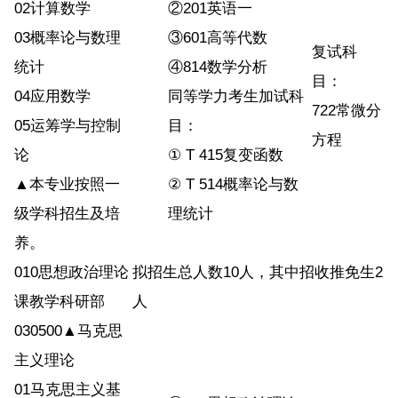
02计算数学
②201英语一
03概率论与数理
③601高等代数
复试科
统计
④814数学分析
目：
04应用数学
同等学力考生加试科
722常微分
05运筹学与控制
目：
方程
论
① T 415复变函数
▲本专业按照一
② T 514概率论与数
级学科招生及培
理统计
养。
010思想政治理论
拟招生总人数10人，其中招收推免生2
课教学科研部
人
030500▲马克思
主义理论
01马克思主义基