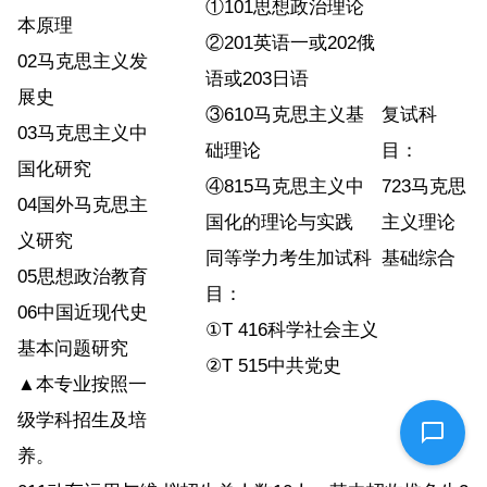
①101思想政治理论
本原理
②201英语一或202俄
02马克思主义发
语或203日语
展史
③610马克思主义基
复试科
03马克思主义中
础理论
目：
国化研究
④815马克思主义中
723马克思
04国外马克思主
国化的理论与实践
主义理论
义研究
同等学力考生加试科
基础综合
05思想政治教育
目：
06中国近现代史
①T 416科学社会主义
基本问题研究
②T 515中共党史
▲本专业按照一
级学科招生及培
养。