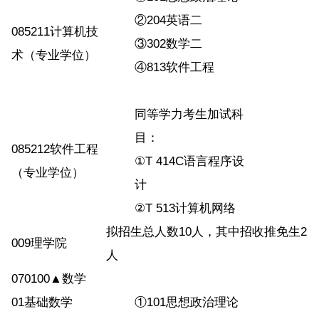
②204英语二
085211计算机技
③302数学二
术（专业学位）
④813软件工程
同等学力考生加试科
目：
085212软件工程
①T 414C语言程序设
（专业学位）
计
②T 513计算机网络
拟招生总人数10人，其中招收推免生2
009理学院
人
070100▲数学
01基础数学
①101思想政治理论