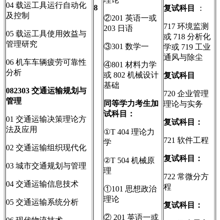
04 载运工具运行自动化
8
复试科目
：
及控制
②201 英语一或
717 环境监测
203 日语
05 载运工具使用效益与
或 718 分析化
管理研究
③301 数学一
学或 719 工业
通风与除尘
06 机车车辆疲劳可靠性
④801 材料力学
分析
或 802 机械设计
复试科目
基础
082303
交通运输规划与
720 企业管理
管理
同等学力考生加
理论与实务
试科目：
01 交通运输决策理论方
复试科目：
法及应用
①T 404 理论力
721 软件工程
学
02 交通运输组织现代化
复试科目：
②T 504 机械原
03 城市交通规划与管理
理
722 常微分方
04 交通运输信息技术
程
①101 思想政治
理论
05 交通运输系统分析
复试科目：
② 201 英语一或