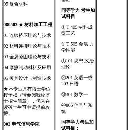
05 复合材料
同等学力
考生加
试科目
080503
★
材料加工工程
① T 405 材料成
型工艺
01 连续挤压理论与技术
② T 505 金属 力
02 材料连接理论与技术
学性能
03 金属凝固理论与技术
①101 思想 政治
理论
04 摩擦制动材料及应用
②201 英语一或
05 模具设计与制造技术
203 日语
★
本专业具有博士学位
③301 数学一
授予权（请参阅我校博
士招生简章），优秀在
④806 信号与系
读硕士生可申请提前攻
统
博。
同等学力考生加
003
电气信息学院
试科目：