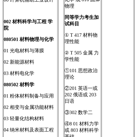
物理
同等学力考生加
002
材料科学与工程
学
试科目
院
① T 417 材料物
080501
材料物理与化学
理性能
01 光电材料与薄膜
② T 505 金属 力
学性能
02 新能源材料
①101 思想政治
03 材料电化学
理论
080502
材料学
②201 英语一或
202 俄语或 203
01 粉体材料制备与应用
日语
02 相变与金属功能材料
③302 数学二
03 轻量化结构材料
④8 01 材料力学
04 纳米材料及表面工程
或 803 材料科学
基础