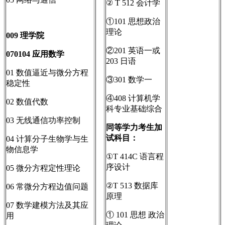
② T 512 会计学
①101 思想政治
理论
009
理学院
②201 英语一或
070104
应用数学
203 日语
01 数值逼近与微分方程
③301 数学一
稳定性
④408 计算机学
02 数值代数
科专业基础综合
03 无线通信功率控制
同等学力考生加
试科目：
04 计算分子生物学与生
物信息学
①T 414C 语言程
序设计
05 微分方程定性理论
②T 513 数据库
06 常微分方程边值问题
原理
07 数学建模方法及其应
① 101 思想 政治
用