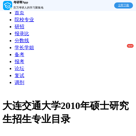
考研帮App
立即下载
百万考研人的学习聚集地
首页
院校专业
研招
报录比
分数线
学长学姐
备考
报考
论坛
复试
调剂
大连交通大学2010年硕士研究
生招生专业目录