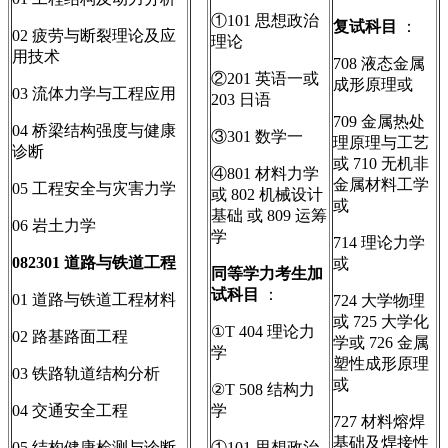
①101 思想政治
复试科目
：
02 疲劳与断裂理论及应
理论
用技术
708 液态金属
②201 英语一或
成形原理或
03 流体力学与工程应用
203 日语
709 金属热处
04 桥梁结构强度与健康
③301 数学一
理原理与工艺
诊断
或 710 无机非
④801 材料力学
金属材料工学
05 工程安全与灾害力学
或 802 机械设计
或
基础 或 809 运筹
06 岩土力学
学
714 理论力学
082301
道路与铁道工程
或
同等学力考生加
试科目
：
01 道路与铁道工程材料
724 大学物理
或 725 大学化
①T 404 理论力
02 路基路面工程
学或 726 金属
学
塑性成形原理
03 铁路轨道结构分析
或
②T 508 结构力
04 交通安全工程
学
727 材料熔焊
基础及焊接性
05 结构健康检测与诊断
①101 思想政治