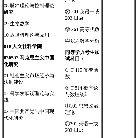
理论
08 脉冲理论与控制理论
② 201 英语一或
研究
203 日语
09 生物数学
③ 361 高等代数
10 故障树理论与应用
④ 814 数学分析
010
人文社科学院
同等学力考生加
030503
马克思主义中国
试科目：
化研究
① T 415 复变函
01 社会主义市场经济与
数
法制建设
② T 514 概率论
02 科学发展观理论与实
与数理统计
践
①101 思想政治
03 中国共产党与中国现
理论
代化研究
②201 英语一或
203 日语