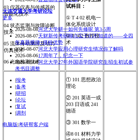
试科目：
03 仪器仪表与传感器的
大连交通大学
考研论坛
智能化技术
更多
① T 4 02 机电一
体化系统设计
04 状态监测与故障诊断
2026-08-08
河北大学研一如何先修呢 第3-5周
技术
2026-08-07
天财新传考研聊点宝子们不知道的——全四
② T 502 数控技
年真题规律+择校优势
术
05 流体传动测控及动力
2026-08-07
河北大学应用心理研究生情况你了解吗
仿真技术
2026-08-06
17周年了，纪念一下
06 光电检测技术
2026-08-06
河北大学27年外国语学院研究生招生初试参
考书目调整
① 101 思想政治
|
报考
理论
|
备考
|
研招
② 201 英语一或
|
论坛
203 日语或 241
|
复试
德语
|
调剂
③ 301 数学一
电脑版
|
考研帮客户端
④8 01 材料力学