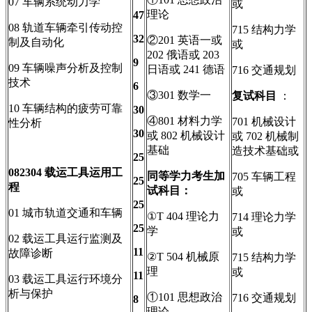
07 车辆系统动力学
或
理论
47
08 轨道车辆牵引传动控
715 结构力学
32
②201 英语一或
制及自动化
或
202 俄语或 203
9
09 车辆噪声分析及控制
日语或 241 德语
716 交通规划
技术
6
③301 数学一
复试科目
：
10 车辆结构的疲劳可靠
30
④801 材料力学
701 机械设计
性分析
30
或 802 机械设计
或 702 机械制
基础
造技术基础或
25
082304
载运工具运用工
同等学力考生加
705 车辆工程
25
程
试科目：
或
25
01 城市轨道交通和车辆
①T 404 理论力
714 理论力学
25
学
或
02 载运工具运行监测及
11
故障诊断
②T 504 机械原
715 结构力学
理
或
11
03 载运工具运行环境分
析与保护
①101 思想政治
716 交通规划
8
理论