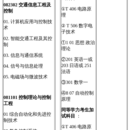
082302
交通信息工程及
①T 406 电路原
控制
理
01. 计算机应用与控制技
② T 506 数字电
术
子技术
02. 智能交通工程及其控
①1 01 思想 政治
制
理论
03. 信息与通信系统
②201 英语一或
203 日语或 251
04. 信号与信息处理
法语
05. 电磁场与微波技术
③301 数学一
④8 07 自动控制
081101
控制理论与控制
原理
工程
同等学力考生加
01 综合自动化和先进控
试科目
：
制技术
①T 406 电路原