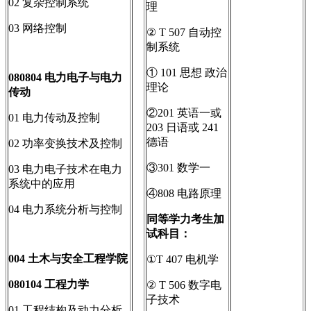
02 复杂控制系统
理
03 网络控制
② T 507 自动控
制系统
① 101 思想 政治
080804
电力电子与电力
理论
传动
②201 英语一或
01 电力传动及控制
203 日语或 241
德语
02 功率变换技术及控制
③301 数学一
03 电力电子技术在电力
系统中的应用
④808 电路原理
04 电力系统分析与控制
同等学力考生加
试科目：
004
土木与安全工程学院
①T 407 电机学
080104
工程力学
② T 506 数字电
子技术
01 工程结构及动力分析