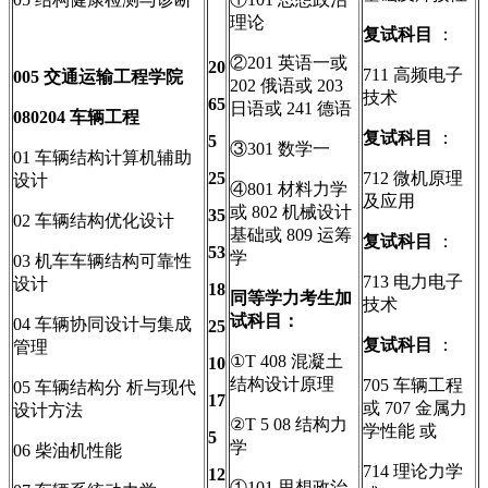
理论
复试科目
：
②201 英语一或
20
711 高频电子
005
交通运输工程学院
202 俄语或 203
技术
65
日语或 241 德语
080204
车辆工程
复试科目
：
5
③301 数学一
01 车辆结构计算机辅助
25
712 微机原理
设计
④801 材料力学
及应用
或 802 机械设计
35
02 车辆结构优化设计
基础或 809 运筹
复试科目
：
53
学
03 机车车辆结构可靠性
713 电力电子
设计
18
同等学力考生加
技术
试科目：
04 车辆协同设计与集成
25
复试科目
：
管理
①T 408 混凝土
10
结构设计原理
705 车辆工程
05 车辆结构分 析与现代
17
或 707 金属力
设计方法
②T 5 08 结构力
学性能 或
5
学
06 柴油机性能
714 理论力学
12
①101 思想政治