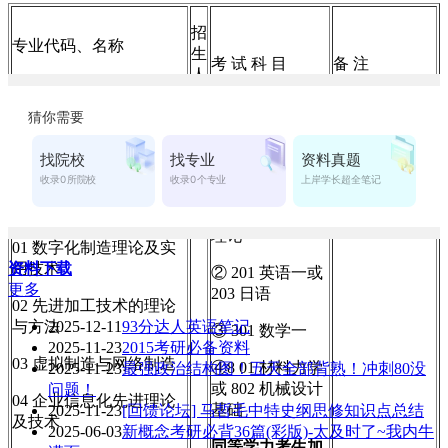
招
专业代码、名称
生
考 试 科 目
备 注
人
及研究方向
数
001
机械工程学院
080201
★
机械制造及其
自动化
① 101 思想政治
理论
01 数字化制造理论及实
资料下载
用技术
② 201 英语一或
更多
203 日语
02 先进加工技术的理论
与方法
2025-12-11
93分达人英语笔记
③ 301 数学一
2025-11-23
2015考研必备资料
03 虚拟制造与网络制造
④8 01 材料力学
2025-11-23
最强政治结构图！五天全部背熟！冲刺80没
或 802 机械设计
问题！
04 企业信息化先进
理论
基础
2025-11-23
[回馈论坛] 马哲毛中特史纲思修知识点总结
及技术
2025-06-03
新概念考研必背36篇(彩版)-太及时了~我内牛
同等学力考生加