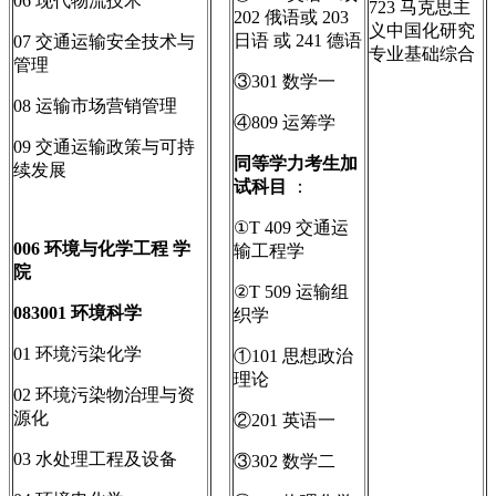
06 现代物流技术
723 马克思主
202 俄语或 203
义中国化研究
日语 或 241 德语
07 交通运输安全技术与
专业基础综合
管理
③301 数学一
08 运输市场营销管理
④809 运筹学
09 交通运输政策与可持
同等学力考生加
续发展
试科目
：
①T 409 交通运
006
环境与化学工程
学
输工程学
院
②T 509 运输组
083001
环境科学
织学
01 环境污染化学
①101 思想政治
理论
02 环境污染物治理与资
源化
②201 英语一
03 水处理工程及设备
③302 数学二