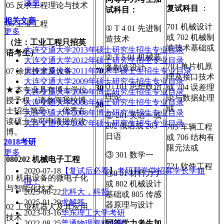
满面
05 反求工程理论与技术
复试科目
：
试科目：
相关文章
06 工业工程
701 机械设计
① T 4 01 先进制
更多
或 702 机械制
造技术
（注：工业工程只招英
造技术基础或
大连交通大学2013年硕士研究生招生专业目录
语考生）
② T 5 01 机械装
大连交通大学2012年硕士研究生招生专业目录
703 单片机原
备制造设计
大连交通大学2011年学术型硕士生招生专业目录
70
07 涂层技术及设备
理及接口技术
大连交通大学2009年硕士研究生招生专业目录
① 101 思想政治
或 704 误差理
30
★
本专业具有博士学位
大连交通大学2009年博士研究生招生专业目录
理论
论与数据处理
授予权（请参阅我校博
大连交通大学2008年硕士研究生招生专业目录
20
或
士招生简章），优秀在
大连交通大学2008年博士研究生招生专业目录
② 201 英语一或
读硕士生可申请提前攻
大连交通大学2007年硕士研究生招生专业目录
202 俄语或 203
705 车辆工程
博。
日语
或 706 结构有
2018考研
限元法或
更多
③ 301 数学一
080202
机械电子工程
721 软件工程
2020-07-18
【复试后必看】考研帮学堂招募学长学姐
④8 01 材料力学
01 机电设备的微电子化
啦！
或 802 机械设计
与智能化技术
2025-06-22
北科大，科哲
基础或 805 传感
2025-01-29
求解答
器原理与设计
02 工业机器人及其应用
2023-03-16
华东理工大学考研
技术
2022-08-25
普通物理资料分享
同等学力考生加