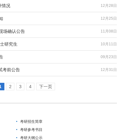
录情况
12月28日
知
12月25日
息现场确认公告
11月08日
硕士研究生
10月11日
告
09月23日
试考前公告
12月31日
1
2
3
4
下一页
考研招生简章
考研参考书目
考研大纲公示