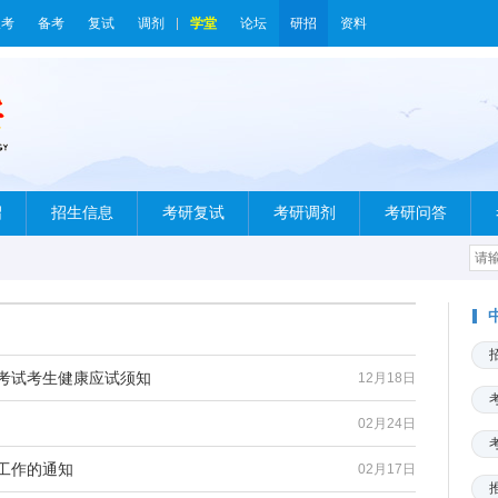
报考
备考
复试
调剂
学堂
论坛
研招
资料
绍
招生信息
考研复试
考研调剂
考研问答
生考试考生健康应试须知
12月18日
02月24日
生工作的通知
02月17日