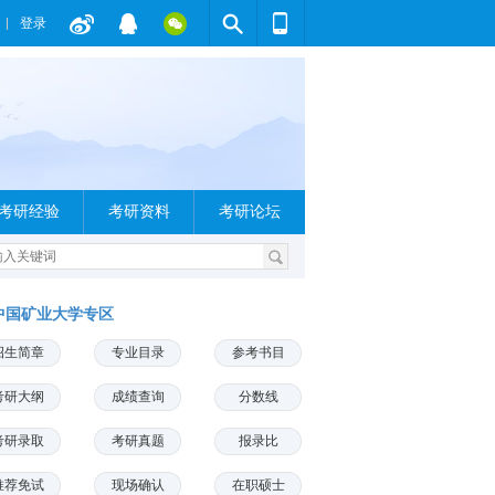
登录
考研经验
考研资料
考研论坛
中国矿业大学专区
招生简章
专业目录
参考书目
考研大纲
成绩查询
分数线
考研录取
考研真题
报录比
推荐免试
现场确认
在职硕士