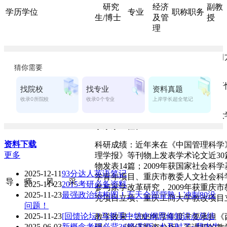
研究
经济
副教
学历学位
专业
职称职务
生/博士
及管
授
理
工作理念
学业领航，激发学习兴趣，培养学
（含个人简历、爱好特长、教学科研
况等）
张春勋，男，1972年生，重庆工商
学系系主任。
资料下载
科研成绩：近年来在《中国管理科学
更多
理学报》等刊物上发表学术论文近30篇
物发表14篇；2009年获国家社会科
2025-12-11
93分达人英语笔记
学青年项目、重庆市教委人文社会科
导 师 风 采
2025-11-23
2015考研必备资料
参与家学改革研究，2009年获重庆
2025-11-23
最强政治结构图！五天全部背熟！冲刺80没
究项目立项、重庆工商大学教改项目
问题！
2025-11-23
[回馈论坛] 马哲毛中特史纲思修知识点总结
教学效果：2009年学年度主要承担
2025-06-03
新概念考研必背36篇(彩版)-太及时了~我内牛