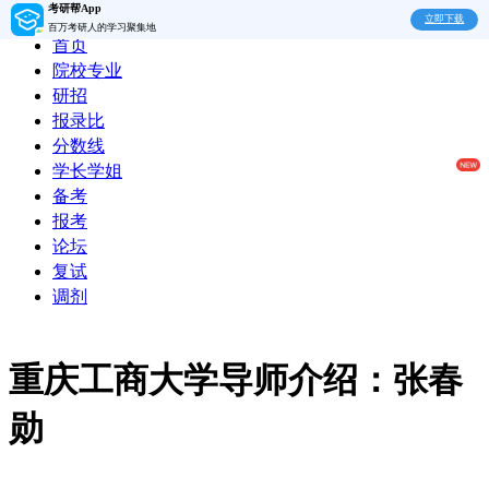
考研帮App
立即下载
百万考研人的学习聚集地
首页
院校专业
研招
报录比
分数线
学长学姐
备考
报考
论坛
复试
调剂
重庆工商大学导师介绍：张春
勋