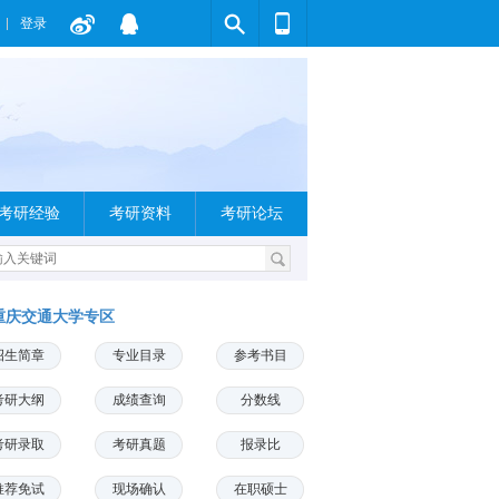
登录
考研经验
考研资料
考研论坛
重庆交通大学专区
招生简章
专业目录
参考书目
考研大纲
成绩查询
分数线
考研录取
考研真题
报录比
推荐免试
现场确认
在职硕士