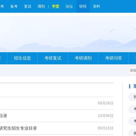
报考
备考
复试
调剂
学堂
论坛
研招
资料
绍
招生信息
考研复试
考研调剂
考研问答
09月28日
目录
10月06日
士研究生招生专业目录
09月16日