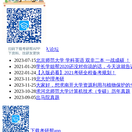
现场确认
在职硕士
考场安排
学费奖助
联系方式
专业介绍
专业课辅导
2021考研热门话题
进入论坛
2023-07-15
北京师范大学 学科英语 双非二本 一战成硕 ！
2021-01-20
学长学姐帮2020还没对你说的话，今天这就告
2022-01-24
【入版必看】2021考研全程备考规划！
2023-11-19
北大护理考研
2023-11-25
大家好，想求南开大学资源利用与植物保护的专业
2023-10-28
求河北师范大学计算机技术（专硕）历年真题
2023-09-05
出马院真题
下载考研帮app