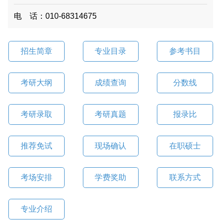
电 话：010-68314675
招生简章
专业目录
参考书目
考研大纲
成绩查询
分数线
考研录取
考研真题
报录比
推荐免试
现场确认
在职硕士
考场安排
学费奖助
联系方式
专业介绍