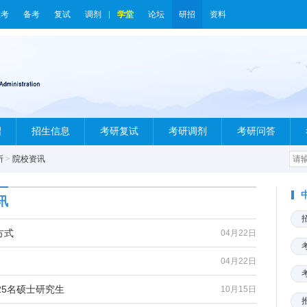
报考
备考
复试
调剂
学堂
论坛
研招
资料
绍
招生信息
考研复试
考研调剂
考研问答
所
>
院校资讯
讯
方式
04月22日
04月22日
25名硕士研究生
10月15日