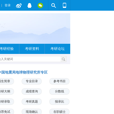
登录
考研经验
考研资料
考研论坛
中国地震局地球物理研究所专区
招生简章
专业目录
参考书目
考研大纲
成绩查询
分数线
考研录取
考研真题
报录比
推荐免试
现场确认
在职硕士