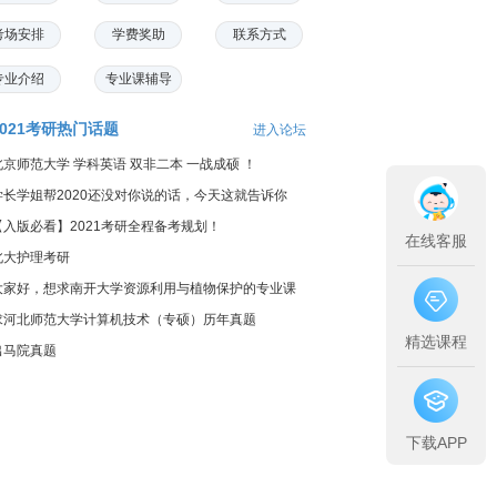
考场安排
学费奖助
联系方式
专业介绍
专业课辅导
2021考研热门话题
进入论坛
北京师范大学 学科英语 双非二本 一战成硕 ！
学长学姐帮2020还没对你说的话，今天这就告诉你
【入版必看】2021考研全程备考规划！
在线客服
北大护理考研
大家好，想求南开大学资源利用与植物保护的专业课
料...
求河北师范大学计算机技术（专硕）历年真题
精选课程
出马院真题
下载APP