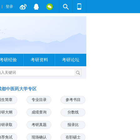
登录
考研经验
考研资料
考研论坛
成都中医药大学专区
招生简章
专业目录
参考书目
考研大纲
成绩查询
分数线
考研录取
考研真题
报录比
推荐免试
现场确认
在职硕士