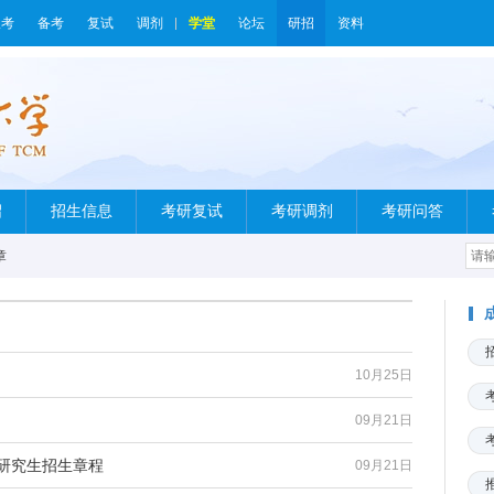
报考
备考
复试
调剂
学堂
论坛
研招
资料
绍
招生信息
考研复试
考研调剂
考研问答
章
10月25日
09月21日
招研究生招生章程
09月21日