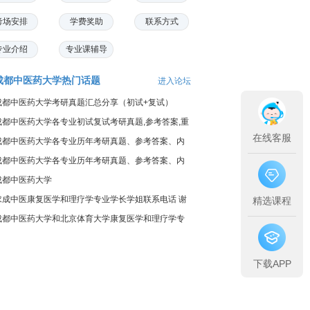
考场安排
学费奖助
联系方式
专业介绍
专业课辅导
成都中医药大学热门话题
进入论坛
成都中医药大学考研真题汇总分享（初试+复试）
成都中医药大学各专业初试复试考研真题,参考答案,重
在线客服
点范围
成都中医药大学各专业历年考研真题、参考答案、内
部笔记
成都中医药大学各专业历年考研真题、参考答案、内
部笔记
成都中医药大学
求成中医康复医学和理疗学专业学长学姐联系电话 谢
精选课程
谢
成都中医药大学和北京体育大学康复医学和理疗学专
业综合来说哪个
下载APP