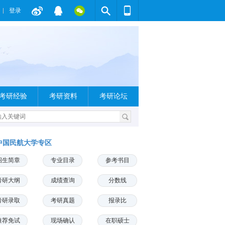
登录
考研经验
考研资料
考研论坛
中国民航大学专区
招生简章
专业目录
参考书目
考研大纲
成绩查询
分数线
考研录取
考研真题
报录比
推荐免试
现场确认
在职硕士