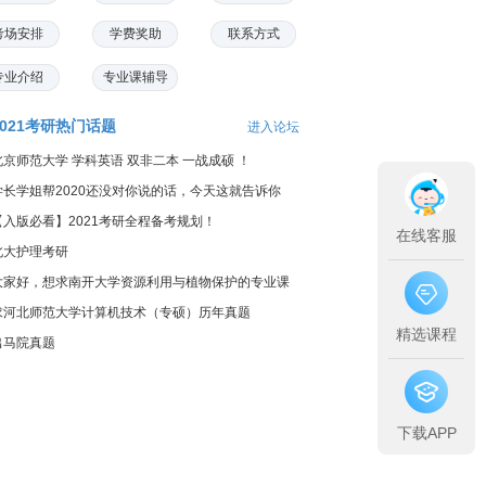
考场安排
学费奖助
联系方式
专业介绍
专业课辅导
2021考研热门话题
进入论坛
北京师范大学 学科英语 双非二本 一战成硕 ！
学长学姐帮2020还没对你说的话，今天这就告诉你
【入版必看】2021考研全程备考规划！
在线客服
北大护理考研
大家好，想求南开大学资源利用与植物保护的专业课
料...
求河北师范大学计算机技术（专硕）历年真题
精选课程
出马院真题
下载APP