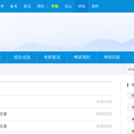
报考
备考
复试
调剂
学堂
论坛
研招
资料
绍
招生信息
考研复试
考研调剂
考研问答
10月17日
目录
09月21日
目录
10月02日