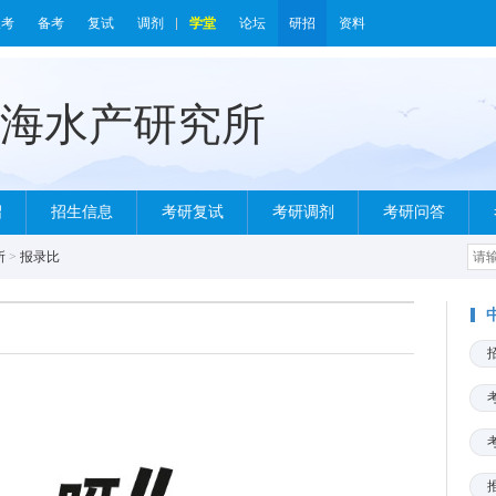
报考
备考
复试
调剂
学堂
论坛
研招
资料
绍
招生信息
考研复试
考研调剂
考研问答
所
>
报录比