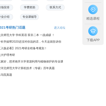
考场安排
学费奖助
联系方式
专业介绍
专业课辅导
精选课程
2021考研热门话题
进入论坛
北京师范大学 学科英语 双非二本 一战成硕 ！
下载APP
学长学姐帮2020还没对你说的话，今天这就告诉你
【入版必看】2021考研全程备考规划！
北大护理考研
大家好，想求南开大学资源利用与植物保护的专业课
料...
求河北师范大学计算机技术（专硕）历年真题
出马院真题