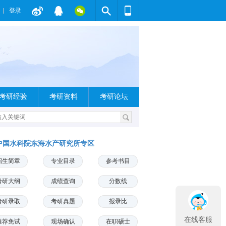
登录
考研经验
考研资料
考研论坛
中国水科院东海水产研究所专区
招生简章
专业目录
参考书目
考研大纲
成绩查询
分数线
考研录取
考研真题
报录比
在线客服
推荐免试
现场确认
在职硕士