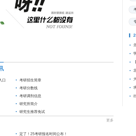
讯
入口
考研招生简章
资
考研分数线
考研调剂信息
研究所简介
研究生推荐免试
更多
定了！25考研报名时间公布！