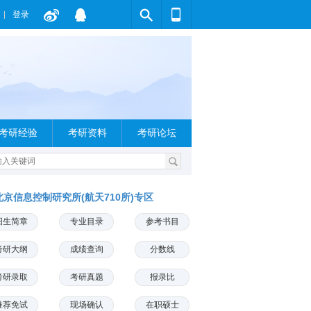
登录
考研经验
考研资料
考研论坛
北京信息控制研究所(航天710所)专区
招生简章
专业目录
参考书目
考研大纲
成绩查询
分数线
考研录取
考研真题
报录比
推荐免试
现场确认
在职硕士