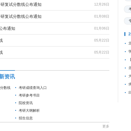
)考研复试分数线公布通知
12月26日
年考研复试分数线公布通知
01月08日
公布通知
01月06日
线
05月22日
线
05月22日
最新资讯
资
试分数线
考研成绩查询入口
考研参考书目
院校资讯
考研大纲解析
招生信息
更多