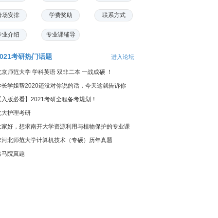
考场安排
学费奖助
联系方式
专业介绍
专业课辅导
2021考研热门话题
进入论坛
北京师范大学 学科英语 双非二本 一战成硕 ！
学长学姐帮2020还没对你说的话，今天这就告诉你
【入版必看】2021考研全程备考规划！
北大护理考研
大家好，想求南开大学资源利用与植物保护的专业课
料...
求河北师范大学计算机技术（专硕）历年真题
出马院真题