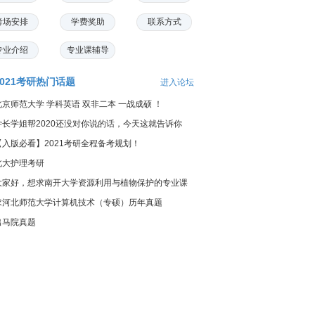
考场安排
学费奖助
联系方式
专业介绍
专业课辅导
2021考研热门话题
进入论坛
北京师范大学 学科英语 双非二本 一战成硕 ！
学长学姐帮2020还没对你说的话，今天这就告诉你
【入版必看】2021考研全程备考规划！
北大护理考研
大家好，想求南开大学资源利用与植物保护的专业课
料...
求河北师范大学计算机技术（专硕）历年真题
出马院真题