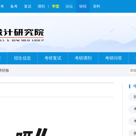
报考
备考
复试
调剂
学堂
论坛
研招
资料
绍
招生信息
考研复试
考研调剂
考研问答
研经验