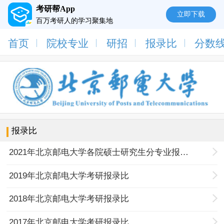
考研帮App
立即下载
百万考研人的学习聚集地
首页
院校专业
研招
报录比
分数
报录比
2021年北京邮电大学各院硕士研究生分专业报考录取情况表
2019年北京邮电大学考研报录比
2018年北京邮电大学考研报录比
2017年北京邮电大学考研报录比