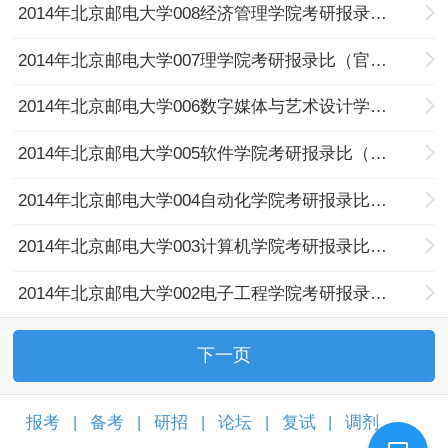
2014年北京邮电大学008经济管理学院考研报录比（官方）
2014年北京邮电大学007理学院考研报录比（官方）
2014年北京邮电大学006数字媒体与艺术设计学院考研报录比（官方）
2014年北京邮电大学005软件学院考研报录比（官方）
2014年北京邮电大学004自动化学院考研报录比（官方）
2014年北京邮电大学003计算机学院考研报录比（官方）
2014年北京邮电大学002电子工程学院考研报录比（官方）
下一页
报考
备考
研招
论坛
复试
调剂
|
|
|
|
|
|