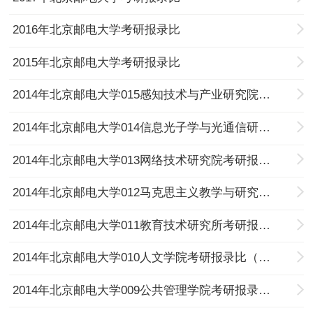
2016年北京邮电大学考研报录比
2015年北京邮电大学考研报录比
2014年北京邮电大学015感知技术与产业研究院考研报录比（官方）
2014年北京邮电大学014信息光子学与光通信研究院考研报录比（官方）
2014年北京邮电大学013网络技术研究院考研报录比（官方）
2014年北京邮电大学012马克思主义教学与研究中心考研报录比（官方）
2014年北京邮电大学011教育技术研究所考研报录比（官方）
2014年北京邮电大学010人文学院考研报录比（官方）
2014年北京邮电大学009公共管理学院考研报录比（官方）